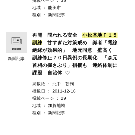
掲載ページ
：
35
地域
：
能美市
種別
：
新聞記事
再開 問われる安全
小
松
基
地
Ｆ
１
５
訓
練
甘すぎた対策戒め 識者「電線
絶縁が効果的」 地元同意 壁高く
訓練停止７０日異例の長期化 「森元
新聞記事
首相の揺さぶり」指摘も 連絡体制に
課題 自治体
掲載紙
：
北中：朝刊
掲載日
：
2011-12-16
掲載ページ
：
29
地域
：
加賀地域
種別
：
新聞記事