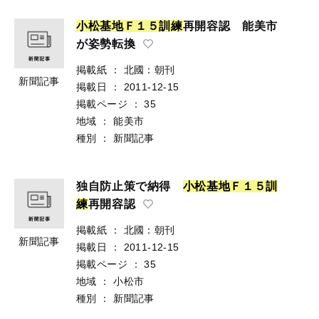
小
松
基
地
Ｆ
１
５
訓
練
再開容認 能美市
が姿勢転換
掲載紙
：
北國：朝刊
新聞記事
掲載日
：
2011-12-15
掲載ページ
：
35
地域
：
能美市
種別
：
新聞記事
独自防止策で納得
小
松
基
地
Ｆ
１
５
訓
練
再開容認
掲載紙
：
北國：朝刊
新聞記事
掲載日
：
2011-12-15
掲載ページ
：
35
地域
：
小松市
種別
：
新聞記事