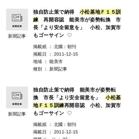
独自防止策で納得
小
松
基
地
Ｆ
１
５
訓
練
再開容認 能美市が姿勢転換 市
長「より安全留意を」 小松、加賀市
もゴーサイン
新聞記事
掲載紙
：
北國：朝刊
掲載日
：
2011-12-15
地域
：
能美市
種別
：
新聞記事
独自防止策で納得 能美市が姿勢転
換 市長「より安全留意を」
小
松
基
地
Ｆ
１
５
訓
練
再開容認 小松、加賀市
もゴーサイン
新聞記事
掲載紙
：
北國：朝刊
掲載日
：
2011-12-15