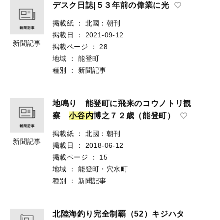
デスク日誌|５３年前の偉業に光
掲載紙
：
北國：朝刊
掲載日
：
2021-09-12
新聞記事
掲載ページ
：
28
地域
：
能登町
種別
：
新聞記事
地鳴り 能登町に飛来のコウノトリ観
察
小
谷
内
博之７２歳（能登町）
掲載紙
：
北國：朝刊
新聞記事
掲載日
：
2018-06-12
掲載ページ
：
15
地域
：
能登町・穴水町
種別
：
新聞記事
北陸海釣り完全制覇（52）キジハタ