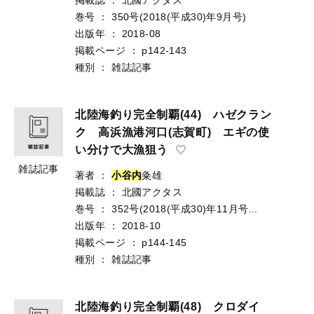
巻号
：
350号(2018(平成30)年9月号)
出版年
：
2018-08
掲載ページ
：
p142-143
種別
：
雑誌記事
北陸海釣り完全制覇(44) ハゼクラン
ク 高浜漁港河口(志賀町) エギの使
い分けで大漁狙う
雑誌記事
著者
：
小
谷
内
粂雄
掲載誌
：
北國アクタス
巻号
：
352号(2018(平成30)年11月号...
出版年
：
2018-10
掲載ページ
：
p144-145
種別
：
雑誌記事
北陸海釣り完全制覇(48) クロダイ