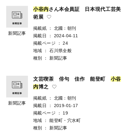
小
谷
内
さん本会員証 日本現代工芸美
術展
掲載紙
：
北國：朝刊
新聞記事
掲載日
：
2024-04-11
掲載ページ
：
24
地域
：
石川県全般
種別
：
新聞記事
文芸喫茶 俳句 佳作 能登町
小
谷
内
博之
掲載紙
：
北國：朝刊
新聞記事
掲載日
：
2019-01-17
掲載ページ
：
19
地域
：
能登町・穴水町
種別
：
新聞記事