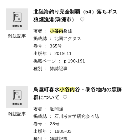
北陸海釣り完全制覇（54）落ちギス
狼煙漁港(珠洲市）
著者
：
小
谷
内
粂雄
雑誌記事
掲載誌
：
北國アクタス
巻号
：
365号
出版年
：
2019-11
掲載ページ
：
ｐ190-191
種別
：
雑誌記事
鳥屋町春水
小
谷
内
谷・黍谷地内の窯跡
群について
著者
：
近間強
雑誌記事
掲載誌
：
石川考古学研究会々誌
巻号
：
28号
出版年
：
1985-03
種別
：
雑誌記事