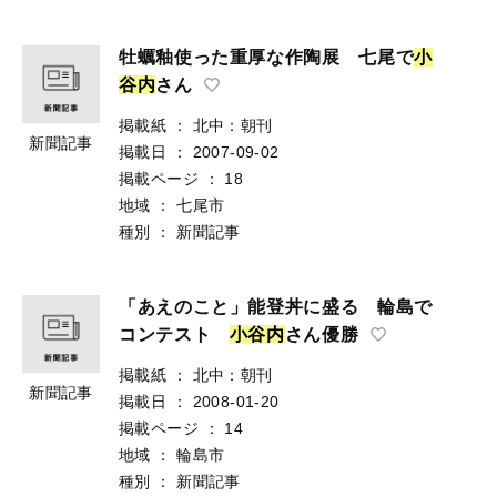
牡蠣釉使った重厚な作陶展 七尾で
小
谷
内
さん
掲載紙
：
北中：朝刊
新聞記事
掲載日
：
2007-09-02
掲載ページ
：
18
地域
：
七尾市
種別
：
新聞記事
「あえのこと」能登丼に盛る 輪島で
コンテスト
小
谷
内
さん優勝
掲載紙
：
北中：朝刊
新聞記事
掲載日
：
2008-01-20
掲載ページ
：
14
地域
：
輪島市
種別
：
新聞記事