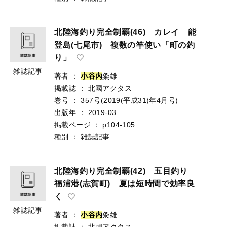
北陸海釣り完全制覇(46) カレイ 能
登島(七尾市) 複数の竿使い「町の釣
り」
雑誌記事
著者
：
小
谷
内
粂雄
掲載誌
：
北國アクタス
巻号
：
357号(2019(平成31)年4月号)
出版年
：
2019-03
掲載ページ
：
p104-105
種別
：
雑誌記事
北陸海釣り完全制覇(42) 五目釣り
福浦港(志賀町) 夏は短時間で効率良
く
雑誌記事
著者
：
小
谷
内
粂雄
掲載誌
：
北國アクタス