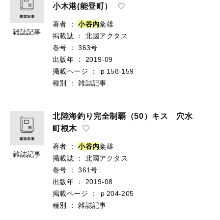
小木港(能登町）
著者
：
小
谷
内
粂雄
雑誌記事
掲載誌
：
北國アクタス
巻号
：
363号
出版年
：
2019-09
掲載ページ
：
ｐ158-159
種別
：
雑誌記事
北陸海釣り完全制覇（50）キス 穴水
町根木
著者
：
小
谷
内
粂雄
雑誌記事
掲載誌
：
北國アクタス
巻号
：
361号
出版年
：
2019-08
掲載ページ
：
ｐ204-205
種別
：
雑誌記事