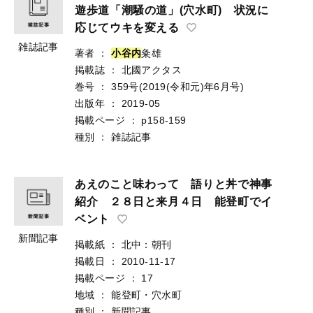
遊歩道「潮騒の道」(穴水町) 状況に
応じてウキを変える
雑誌記事
著者
：
小
谷
内
粂雄
掲載誌
：
北國アクタス
巻号
：
359号(2019(令和元)年6月号)
出版年
：
2019-05
掲載ページ
：
p158-159
種別
：
雑誌記事
あえのこと味わって 語りと丼で神事
紹介 ２８日と来月４日 能登町でイ
ベント
新聞記事
掲載紙
：
北中：朝刊
掲載日
：
2010-11-17
掲載ページ
：
17
地域
：
能登町・穴水町
種別
：
新聞記事