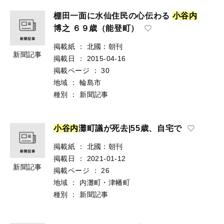
棚田一面に水仙住民の心伝わる
小
谷
内
博之 ６９歳（能登町）
掲載紙
：
北國：朝刊
新聞記事
掲載日
：
2015-04-16
掲載ページ
：
30
地域
：
輪島市
種別
：
新聞記事
小
谷
内
灘町議が死去|55歳、自宅で
掲載紙
：
北國：朝刊
掲載日
：
2021-01-12
新聞記事
掲載ページ
：
26
地域
：
内灘町・津幡町
種別
：
新聞記事