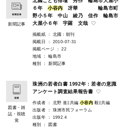
北國こども俳壇 秀作 輪島市大屋小
６年
小
谷
内
冴華 輪島市町
野小５年 中山 綾乃 佳作 輪島市
大屋小６年 宇羅 文哉
新聞記事
掲載紙
：
北國：朝刊
掲載日
：
2010-07-31
掲載ページ
：
22
地域
：
輪島市
種別
：
新聞記事
珠洲の若者白書 1992年：若者の意識
アンケート調査結果報告書
作成者
：
北野 進∥共編
小
谷
内
毅∥共編
図書・雑
出版者
：
珠洲市民フォーラム
誌・視聴
出版年
：
1992.4
覚
種別
：
図書