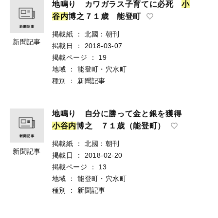
地鳴り カワガラス子育てに必死
小
谷
内
博之７１歳 能登町
掲載紙
：
北國：朝刊
新聞記事
掲載日
：
2018-03-07
掲載ページ
：
19
地域
：
能登町・穴水町
種別
：
新聞記事
地鳴り 自分に勝って金と銀を獲得
小
谷
内
博之 ７１歳（能登町）
掲載紙
：
北國：朝刊
新聞記事
掲載日
：
2018-02-20
掲載ページ
：
13
地域
：
能登町・穴水町
種別
：
新聞記事