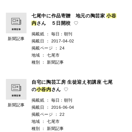
七尾中に作品寄贈 地元の陶芸家
小
谷
内
さん ５日開校
掲載紙
：
毎日：朝刊
新聞記事
掲載日
：
2017-04-02
掲載ページ
：
24
地域
：
七尾市
種別
：
新聞記事
自宅に陶芸工房 生徒迎え初講座 七尾
の
小
谷
内
さん
掲載紙
：
毎日：朝刊
新聞記事
掲載日
：
2016-06-04
掲載ページ
：
22
地域
：
七尾市
種別
：
新聞記事