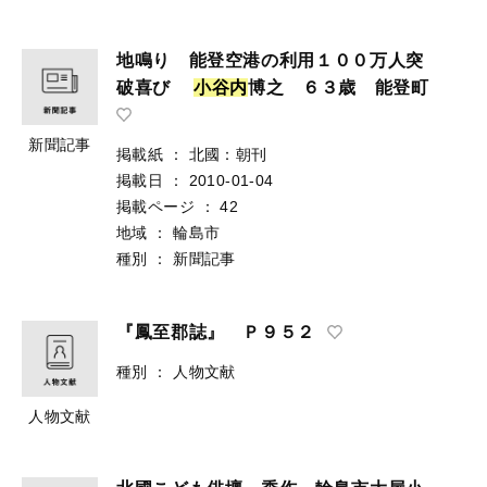
地鳴り 能登空港の利用１００万人突
破喜び
小
谷
内
博之 ６３歳 能登町
新聞記事
掲載紙
：
北國：朝刊
掲載日
：
2010-01-04
掲載ページ
：
42
地域
：
輪島市
種別
：
新聞記事
『鳳至郡誌』 Ｐ９５２
種別
：
人物文献
人物文献