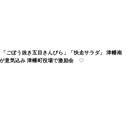
援 「ごぼう抜き五目きんぴら」「快走サラダ」 津幡南
者が意気込み 津幡町役場で激励会