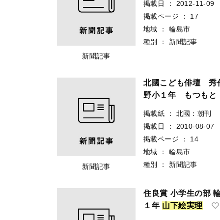
掲載日
：
2012-11-09
掲載ページ
：
17
地域
：
輪島市
種別
：
新聞記事
新聞記事
北國こども俳壇 
野小１年 もつもと
掲載紙
：
北國：朝刊
掲載日
：
2010-08-07
掲載ページ
：
14
地域
：
輪島市
種別
：
新聞記事
新聞記事
住良賞 小学生の部 
１年
山
下
絵
実
理