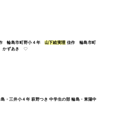
秀作 輪島市町野小４年
山
下
絵
実
理
佳作 輪島市町
 かずあき
輪島・三井小４年 萩野つき 中学生の部 輪島・東陽中