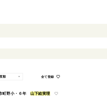
全て登録
島市町野小・６年
山
下
絵
実
理