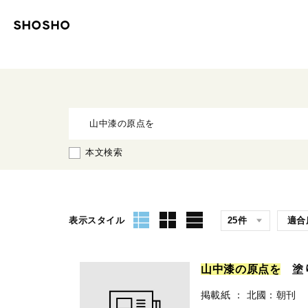
本文検索
表示スタイル
山
中
漆
の
原
点
を
塗り
掲載紙
：
北國：朝刊