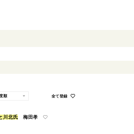
全て登録
と
川
北
氏
梅田孝