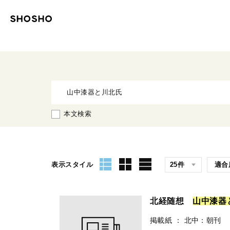
本文検索
表示スタイル
北経随想
山
中
漆
器
掲載紙
：
北中：朝刊