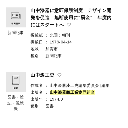
山中漆器に意匠保護制度 デザイン開
発を促進 無断使用に”罰金” 年度内
にはスタートへ
新聞記事
掲載紙
：
北國：朝刊
掲載日
：
1979-04-14
地域
：
加賀市
種別
：
新聞記事
山中漆工史
作成者
：
山中漆器漆工史編集委員会∥編集
出版者
：
山
中
漆
器
商
工
業
協
同
組
合
図書・雑
出版年
：
1974.3
誌・視聴
種別
：
図書
覚