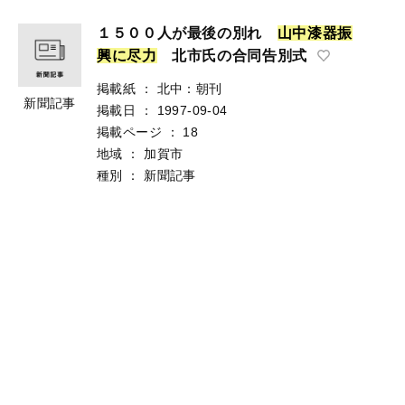
１５００人が最後の別れ
山
中
漆
器
振
興
に
尽
力
北市氏の合同告別式
掲載紙
：
北中：朝刊
新聞記事
掲載日
：
1997-09-04
掲載ページ
：
18
地域
：
加賀市
種別
：
新聞記事