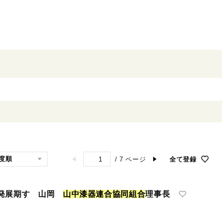
/
7
ページ
全て登録
の発展期す 山岡
山
中
漆
器
連
合
協
同
組
合
理事長