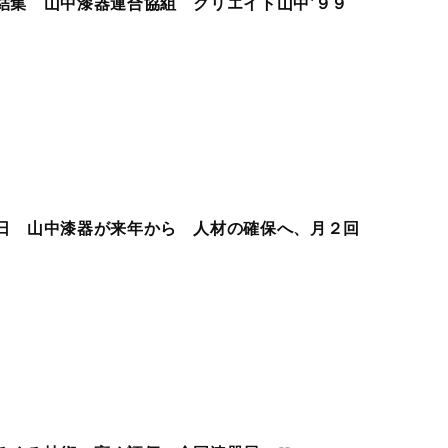
結集 山中漆器連合協組 クリエイト山中’９９
日 山中漆器が来年から 人材の確保へ、月２回