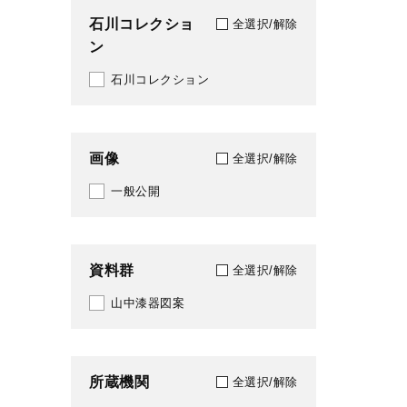
石川コレクショ
全選択/解除
ン
石川コレクション
画像
全選択/解除
一般公開
資料群
全選択/解除
山中漆器図案
所蔵機関
全選択/解除