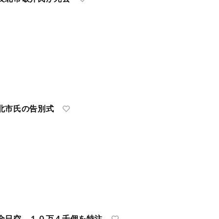
北市氏の告別式
全日空 １０万４千個を特注