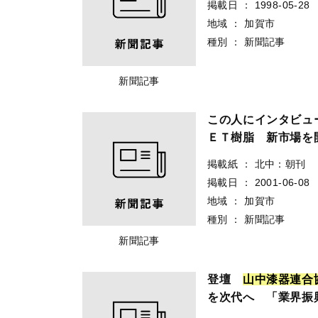
掲載日
：
1998-05-28
地域
：
加賀市
種別
：
新聞記事
新聞記事
この人にインタビュ
ＥＴ樹脂 新市場を
掲載紙
：
北中：朝刊
掲載日
：
2001-06-08
地域
：
加賀市
種別
：
新聞記事
新聞記事
登壇
山
中
漆
器
連
合
を次代へ 「業界振