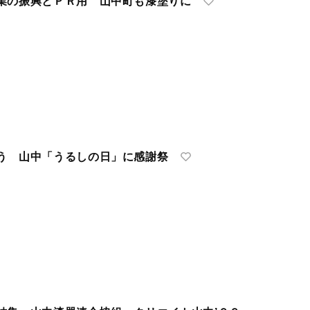
業の振興とＰＲ用 山中町も漆塗りに
う 山中「うるしの日」に感謝祭