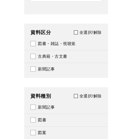
資料区分
全選択/解除
図書・雑誌・視聴覚
古典籍・古文書
新聞記事
資料種別
全選択/解除
新聞記事
図書
図案