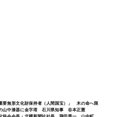
重要無形文化財保持者（人間国宝）」 木の命へ限
の山中漆器に金字塔 石川県知事 谷本正憲
化協会会長・北國新聞社社長 飛田秀一 山中町