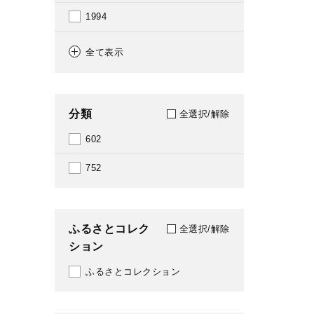
1994
1997
全て表示
1998
1999
分類
全選択/解除
2000
602
2001
752
2005
2009
ふるさとコレク
全選択/解除
ション
2010
ふるさとコレクション
2011
2017