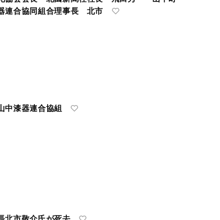
器連合協同組合理事長 北市
山中漆器連合協組
長北市敬介氏が死去