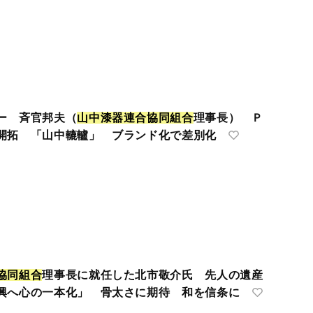
ー 斉官邦夫（
山
中
漆
器
連
合
協
同
組
合
理事長） Ｐ
開拓 「山中轆轤」 ブランド化で差別化
協
同
組
合
理事長に就任した北市敬介氏 先人の遺産
興へ心の一本化」 骨太さに期待 和を信条に