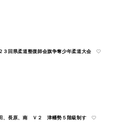
２３回県柔道整復師会旗争奪少年柔道大会
田、長原、南 Ｖ２ 津幡勢５階級制す