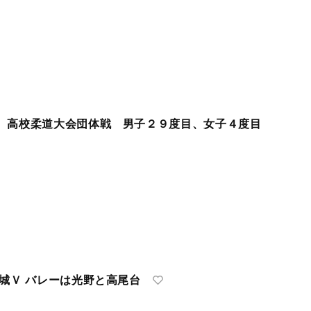
 高校柔道大会団体戦 男子２９度目、女子４度目
城Ｖ バレーは光野と高尾台