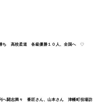
勝ち 高校柔道 各級優勝１０人、全国へ
利へ闘志満々 番匠さん、山本さん 津幡町役場訪