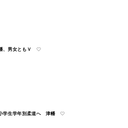
幡、男女ともＶ
小学生学年別柔道へ 津幡