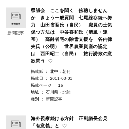
県議会 ここを聞く 傍聴しません
か きょう一般質問 七尾線存続へ努
力 山田省吾氏（自民） 職員の士気
保つ方法は 中谷喜和氏（清風・連
新聞記事
帯） 高齢者宅の除雪支援を 谷内律
夫氏（公明） 世界農業資産の認定
は 西田昭二（自民） 旅行誘致の意
欲問う
掲載紙
：
北中：朝刊
掲載日
：
2011-03-01
掲載ページ
：
16
地域
：
石川県・北陸
種別
：
新聞記事
海外視察続ける方針 正副議長会見
「有意義」と