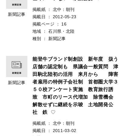
掲載紙
：
北中：朝刊
新聞記事
掲載日
：
2012-05-23
掲載ページ
：
16
地域
：
石川県・北陸
種別
：
新聞記事
能登牛ブランド制創設 新年度 扱う
店舗の認定制も 県議会一般質問 津
田駒北陸初の活用 来月から 障害
者雇用の特例子会社制 首都圏大学３
新聞記事
５０校アンケート実施 教育旅行誘
致 市町のリース代増加 除雪機会
解散せずに継続を示唆 土地開発公
社 鉄
掲載紙
：
北中：朝刊
掲載日
：
2011-03-02