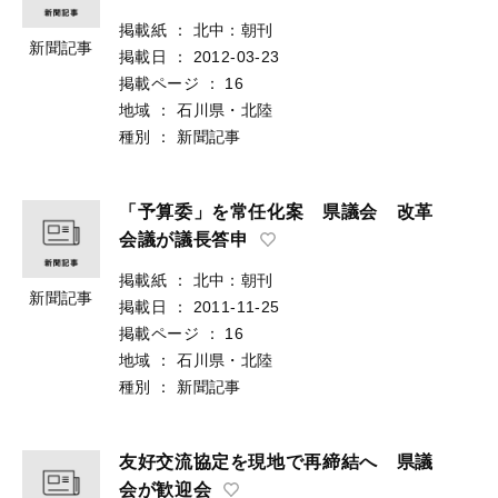
掲載紙
：
北中：朝刊
新聞記事
掲載日
：
2012-03-23
掲載ページ
：
16
地域
：
石川県・北陸
種別
：
新聞記事
「予算委」を常任化案 県議会 改革
会議が議長答申
掲載紙
：
北中：朝刊
新聞記事
掲載日
：
2011-11-25
掲載ページ
：
16
地域
：
石川県・北陸
種別
：
新聞記事
友好交流協定を現地で再締結へ 県議
会が歓迎会