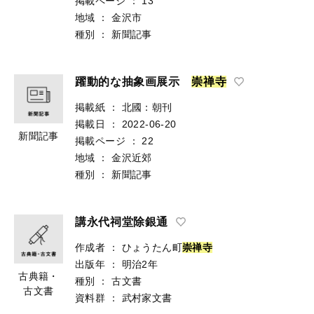
掲載ページ
：
13
地域
：
金沢市
種別
：
新聞記事
躍動的な抽象画展示
崇
禅
寺
掲載紙
：
北國：朝刊
掲載日
：
2022-06-20
新聞記事
掲載ページ
：
22
地域
：
金沢近郊
種別
：
新聞記事
講永代祠堂除銀通
作成者
：
ひょうたん町
崇
禅
寺
出版年
：
明治2年
古典籍・
種別
：
古文書
古文書
資料群
：
武村家文書