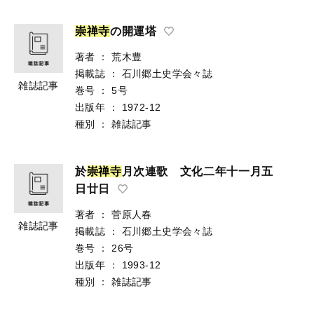
崇
禅
寺
の開運塔
著者
：
荒木豊
掲載誌
：
石川郷土史学会々誌
雑誌記事
巻号
：
5号
出版年
：
1972-12
種別
：
雑誌記事
於
崇
禅
寺
月次連歌 文化二年十一月五
日廿日
著者
：
菅原人春
雑誌記事
掲載誌
：
石川郷土史学会々誌
巻号
：
26号
出版年
：
1993-12
種別
：
雑誌記事