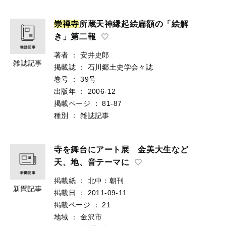
崇
禅
寺
所蔵天神縁起絵扁額の「絵解
き」第二報
著者
：
安井史郎
雑誌記事
掲載誌
：
石川郷土史学会々誌
巻号
：
39号
出版年
：
2006-12
掲載ページ
：
81-87
種別
：
雑誌記事
寺を舞台にアート展 金美大生など
天、地、音テーマに
掲載紙
：
北中：朝刊
新聞記事
掲載日
：
2011-09-11
掲載ページ
：
21
地域
：
金沢市