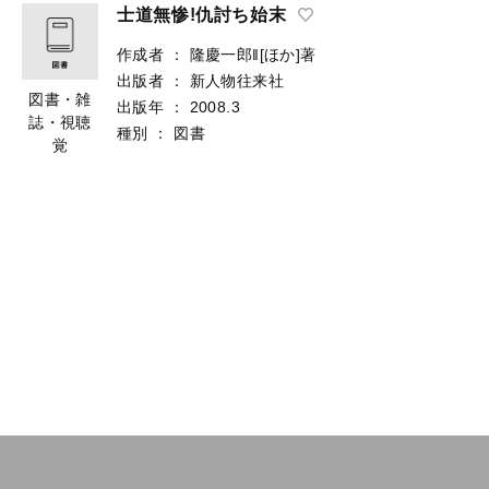
士道無惨!仇討ち始末
作成者
：
隆慶一郎‖[ほか]著
出版者
：
新人物往来社
図書・雑
出版年
：
2008.3
誌・視聴
種別
：
図書
覚