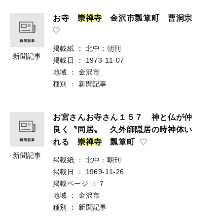
お寺
崇
禅
寺
金沢市瓢箪町 曹洞宗
掲載紙
：
北中：朝刊
新聞記事
掲載日
：
1973-11-07
地域
：
金沢市
種別
：
新聞記事
お宮さんお寺さん１５７ 神と仏が仲
良く〝同居〟 久外師隠居の時神体い
れる
崇
禅
寺
瓢箪町
新聞記事
掲載紙
：
北中：朝刊
掲載日
：
1969-11-26
掲載ページ
：
7
地域
：
金沢市
種別
：
新聞記事