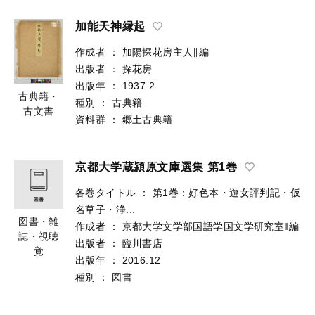
加能天神縁起
作成者
：
加陽探花房主人∥編
出版者
：
探花房
出版年
：
1937.2
古典籍・
種別
：
古典籍
古文書
資料群
：
郷土古典籍
京都大学蔵潁原文庫選集 第1巻
各巻タイトル
：
第1巻：好色本・遊女評判記・仮
名草子・浄...
図書・雑
作成者
：
京都大学文学部国語学国文学研究室‖編
誌・視聴
出版者
：
臨川書店
覚
出版年
：
2016.12
種別
：
図書