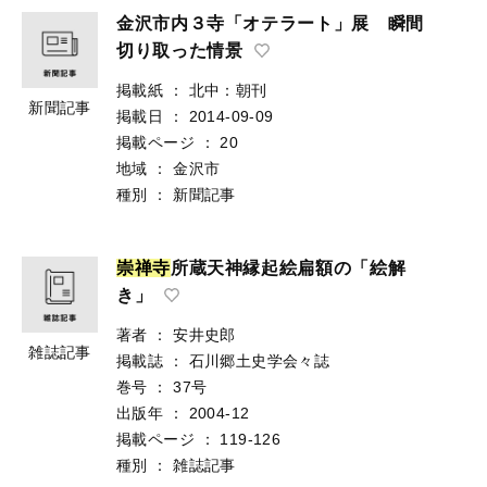
金沢市内３寺「オテラート」展 瞬間
切り取った情景
掲載紙
：
北中：朝刊
新聞記事
掲載日
：
2014-09-09
掲載ページ
：
20
地域
：
金沢市
種別
：
新聞記事
崇
禅
寺
所蔵天神縁起絵扁額の「絵解
き」
著者
：
安井史郎
雑誌記事
掲載誌
：
石川郷土史学会々誌
巻号
：
37号
出版年
：
2004-12
掲載ページ
：
119-126
種別
：
雑誌記事