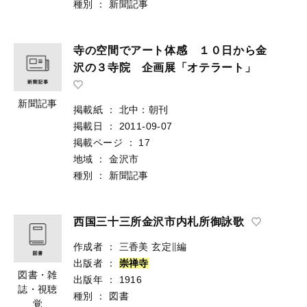
種別
：
新聞記事
寺の空間でアート体感 １０日から金
沢の３寺院 企画展「オテラート」
新聞記事
掲載紙
：
北中：朝刊
掲載日
：
2011-09-07
掲載ページ
：
17
地域
：
金沢市
種別
：
新聞記事
西国三十三所金沢市内札所御詠歌
作成者
：
三香美 玄定∥編
出版者
：
崇
禅
寺
図書・雑
出版年
：
1916
誌・視聴
種別
：
図書
覚