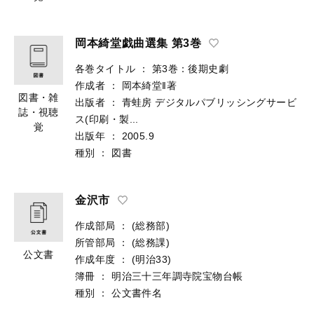
岡本綺堂戯曲選集 第3巻
各巻タイトル
：
第3巻：後期史劇
作成者
：
岡本綺堂‖著
図書・雑
出版者
：
青蛙房
デジタルパブリッシングサービ
誌・視聴
ス(印刷・製...
覚
出版年
：
2005.9
種別
：
図書
金沢市
作成部局
：
(総務部)
所管部局
：
(総務課)
公文書
作成年度
：
(明治33)
簿冊
：
明治三十三年調寺院宝物台帳
種別
：
公文書件名