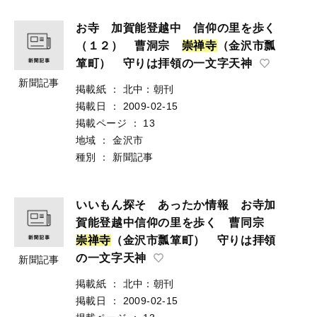
お寺 加賀能登越中 信仰の里を歩く
（１２） 曹洞宗
崇
禅
寺
（金沢市瓢
箪町） 守りは拝領の一文字天神
新聞記事
掲載紙
：
北中：朝刊
掲載日
：
2009-02-15
掲載ページ
：
13
地域
：
金沢市
種別
：
新聞記事
いいもん探そ あったか情報 お寺加
賀能登越中信仰の里を歩く 曹同宗
崇
禅
寺
（金沢市瓢箪町） 守りは拝領
の一文字天神
新聞記事
掲載紙
：
北中：朝刊
掲載日
：
2009-02-15