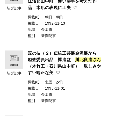
江沼郡山中町 使い勝手を考えた作
品 木肌の表現に工夫
新聞記事
掲載紙
：
朝日：朝刊
掲載日
：
1992-11-13
地域
：
金沢市
種別
：
新聞記事
匠の技（２）伝統工芸展金沢展から
鑑査委員出品 欅造盆
川
北
良
造
さ
ん
（木竹工・石川県山中町） 親しみや
すい端正な美
新聞記事
掲載紙
：
北國：夕刊
掲載日
：
1993-11-01
地域
：
金沢市
種別
：
新聞記事