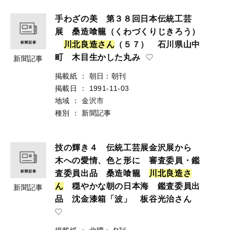
手わざの美 第３８回日本伝統工芸
展 桑造喰籠（くわづくりじきろう）
川
北
良
造
さ
ん
（５７） 石川県山中
町 木目生かした丸み
新聞記事
掲載紙
：
朝日：朝刊
掲載日
：
1991-11-03
地域
：
金沢市
種別
：
新聞記事
技の輝き４ 伝統工芸展金沢展から
木への愛情、色と形に 審査委員・鑑
査委員出品 桑造喰籠
川
北
良
造
さ
ん
穏やかな朝の日本海 鑑査委員出
新聞記事
品 沈金漆箱「波」 板谷光治さん