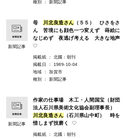
種別
：
新聞記事
母
川
北
良
造
さ
ん
（５５） ひさをさ
ん 苦境にも顔色一つ変えず 蒔絵に
なじめず 夜逃げ考える 大きな地声
新聞記事
掲載紙
：
北國：朝刊
掲載日
：
1989-10-04
地域
：
加賀市
種別
：
新聞記事
作家の仕事場 木工・人間国宝（財団
法人石川県美術文化協会副理事長）
川
北
良
造
さ
ん
（石川県山中町） 時を
惜しまず技磨く
新聞記事
掲載紙
：
北國：朝刊