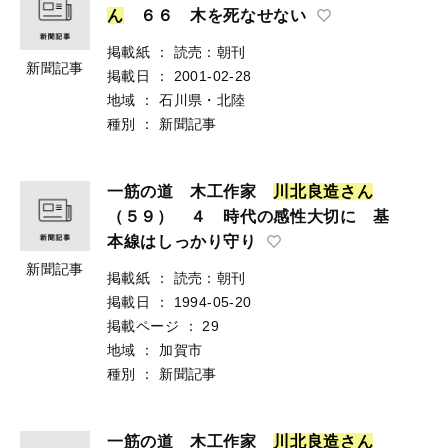
ん
６６ 木を死なせない
掲載紙
：
読売：朝刊
新聞記事
掲載日
：
2001-02-28
地域
：
石川県・北陸
種別
：
新聞記事
一筋の道 木工作家
川
北
良
造
さ
ん
（５９） ４ 時代の感性大切に 基
本線はしっかり守り
新聞記事
掲載紙
：
読売：朝刊
掲載日
：
1994-05-20
掲載ページ
：
29
地域
：
加賀市
種別
：
新聞記事
一筋の道 木工作家
川
北
良
造
さ
ん