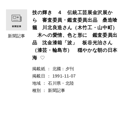
技の輝き ４ 伝統工芸展金沢展か
ら 審査委員・鑑査委員出品 桑造喰
籠 川北良造さん（木竹工・山中町）
木への愛情、色と形に 鑑査委員出
新聞記事
品 沈金漆箱「波」 板谷光治さん
（漆芸・輪島市） 穏やかな朝の日本
海
掲載紙
：
北國：夕刊
掲載日
：
1991-11-07
地域
：
石川県・北陸
種別
：
新聞記事