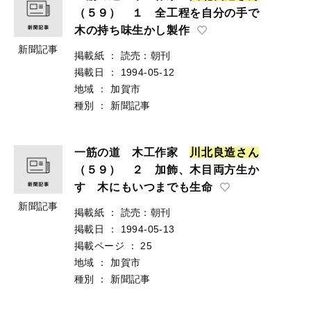
（５９） １ 全工程を自分の手で
木の持ち味生かし製作
新聞記事
掲載紙
：
読売：朝刊
掲載日
：
1994-05-12
地域
：
加賀市
種別
：
新聞記事
一筋の道 木工作家
川
北
良
造
さ
ん
（５９） ２ 加飾、木目両方生か
す 木にもいつまでも生命
新聞記事
掲載紙
：
読売：朝刊
掲載日
：
1994-05-13
掲載ページ
：
25
地域
：
加賀市
種別
：
新聞記事