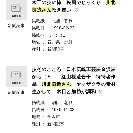
木工の技の粋 映画でじっくり
川
北
良
造
さ
ん
招き集い
掲載紙
：
北國：朝刊
新聞記事
掲載日
：
1998-02-23
掲載ページ
：
31
地域
：
石川県・北陸
種別
：
新聞記事
技そのこころ 日本伝統工芸展金沢展
から（５） 紅山桜造合子 特待者作
品
川
北
良
造
さ
ん
ヤマザクラの素材
生かして 木目と加飾が調和
新聞記事
掲載紙
：
朝日：朝刊
掲載日
：
1989-11-03
地域
：
金沢市
種別
：
新聞記事