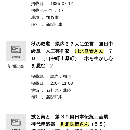
掲載日
：
1995-07-12
掲載ページ
：
12
地域
：
加賀市
種別
：
新聞記事
秋の叙勲 県内６７人に栄誉 旭日中
綬章 木工芸作家
川
北
良
造
さ
ん
７
０ （山中町上原町） 木を生かし心
を慰む
新聞記事
掲載紙
：
読売：朝刊
掲載日
：
2004-11-03
地域
：
石川県・北陸
種別
：
新聞記事
技と美と 第３９回日本伝統工芸展
神代欅盛器
川
北
良
造
さ
ん
（５８）