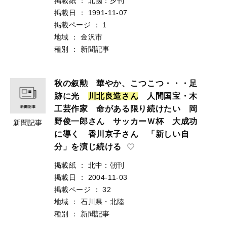
掲載紙
：
北國：夕刊
掲載日
：
1991-11-07
掲載ページ
：
1
地域
：
金沢市
種別
：
新聞記事
秋の叙勲 華やか、こつこつ・・・足
跡に光
川
北
良
造
さ
ん
人間国宝・木
工芸作家 命がある限り続けたい 岡
野俊一郎さん サッカーＷ杯 大成功
新聞記事
に導く 香川京子さん 「新しい自
分」を演じ続ける
掲載紙
：
北中：朝刊
掲載日
：
2004-11-03
掲載ページ
：
32
地域
：
石川県・北陸
種別
：
新聞記事