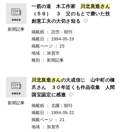
一筋の道 木工作家
川
北
良
造
さ
ん
（５９） ３ 父のもとで磨いた技
創意工夫の大切さ知る
新聞記事
掲載紙
：
読売：朝刊
掲載日
：
1994-05-19
掲載ページ
：
25
地域
：
加賀市
種別
：
新聞記事
川
北
良
造
さ
ん
の大成信じ 山中町の橋
爪さん ３０年近くも作品収集 人間
国宝認定に感激
新聞記事
掲載紙
：
北國：朝刊
掲載日
：
1994-05-22
掲載ページ
：
21
地域
：
加賀市