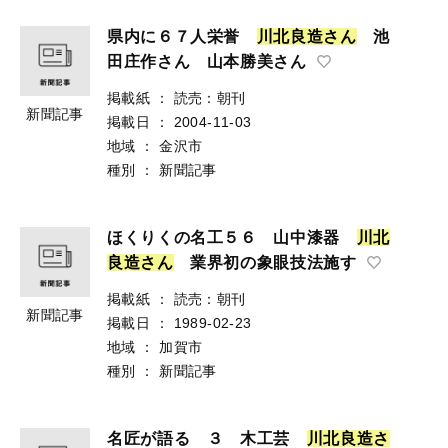
県内に６７人栄誉
川
北
良
造
さ
ん
池
田庄作さん 山本勝美さん
掲載紙
：
読売：朝刊
新聞記事
掲載日
：
2004-11-03
地域
：
金沢市
種別
：
新聞記事
ほくりくの名工５６ 山中漆器
川
北
良
造
さ
ん
業界初の象眼技法施す
掲載紙
：
読売：朝刊
新聞記事
掲載日
：
1989-02-23
地域
：
加賀市
種別
：
新聞記事
名匠が語る ３ 木工芸
川
北
良
造
さ