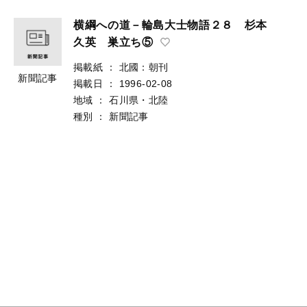
横綱への道－輪島大士物語２８ 杉本
久英 巣立ち⑤
掲載紙
：
北國：朝刊
新聞記事
掲載日
：
1996-02-08
地域
：
石川県・北陸
種別
：
新聞記事