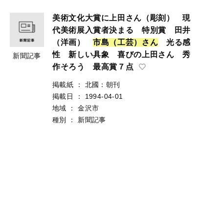
美術文化大賞に上田さん（彫刻） 現
代美術展入賞者決まる 特別賞 田井
（洋画）
市
島
（
工
芸
）
さ
ん
光る感
性 新しい具象 喜びの上田さん 秀
新聞記事
作そろう 最高賞７点
掲載紙
：
北國：朝刊
掲載日
：
1994-04-01
地域
：
金沢市
種別
：
新聞記事