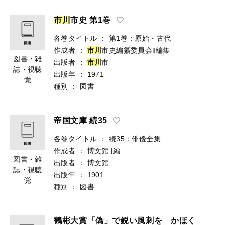
市
川
市史 第1巻
各巻タイトル
：
第1巻：原始・古代
作成者
：
市
川
市史編纂委員会‖編集
図書・雑
出版者
：
市
川
市
誌・視聴
出版年
：
1971
覚
種別
：
図書
帝国文庫 続35
各巻タイトル
：
続35：俳優全集
作成者
：
博文館∥編
図書・雑
出版者
：
博文館
誌・視聴
出版年
：
1901
覚
種別
：
図書
鶴彬大賞「偽」で鋭い風刺を かほく