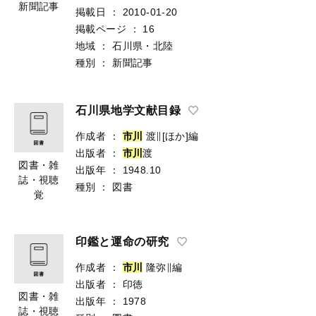
掲載紙
：
北國：朝刊
新聞記事
掲載日
：
2010-01-20
掲載ページ
：
16
地域
：
石川県・北陸
種別
：
新聞記事
石川県地学文献目録
作成者
：
市
川
渡∥[ほか]編
出版者
：
市
川
渡
図書・雑
出版年
：
1948.10
誌・視聴
種別
：
図書
覚
印鑑と運命の研究
作成者
：
市
川
隆弥∥編
出版者
：
印徳
図書・雑
出版年
：
1978