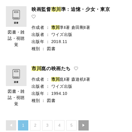
映画監督
市
川
準：追憶・少女・東京
作成者
：
市
川
準‖著
倉田剛‖著
図書・雑
出版者
：
ワイズ出版
誌・視聴
出版年
：
2018.11
覚
種別
：
図書
市
川
崑の映画たち
作成者
：
市
川
崑‖著
森遊机‖著
出版者
：
ワイズ出版
図書・雑
出版年
：
1994.10
誌・視聴
種別
：
図書
覚
1
2
3
4
5