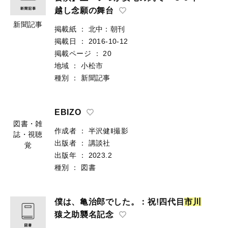
越し念願の舞台
新聞記事
掲載紙
：
北中：朝刊
掲載日
：
2016-10-12
掲載ページ
：
20
地域
：
小松市
種別
：
新聞記事
EBIZO
作成者
：
半沢健‖撮影
出版者
：
講談社
図書・雑
出版年
：
2023.2
誌・視聴
種別
：
図書
覚
僕は、亀治郎でした。：祝!四代目
市
川
猿之助襲名記念