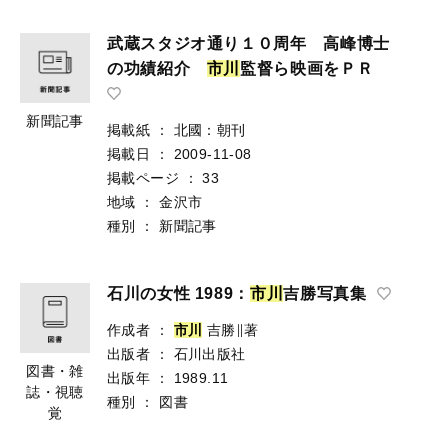
武蔵スタジオ通り１０周年 高峰博士
の功績紹介
市
川
監督ら映画をＰＲ
新聞記事
掲載紙
：
北國：朝刊
掲載日
：
2009-11-08
掲載ページ
：
33
地域
：
金沢市
種別
：
新聞記事
石川の女性 1989：
市
川
吉勝写真集
作成者
：
市
川
吉勝∥著
出版者
：
石川出版社
図書・雑
出版年
：
1989.11
誌・視聴
種別
：
図書
覚