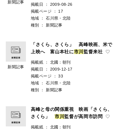
掲載紙
：
北國：朝刊
新聞記事
掲載日
：
2009-08-26
掲載ページ
：
17
地域
：
石川県・北陸
種別
：
新聞記事
「さくら、さくら」 高峰映画、米で
上映へ 富山本社に
市
川
監督来社
掲載紙
：
北國：朝刊
新聞記事
掲載日
：
2009-12-17
掲載ページ
：
33
地域
：
石川県・北陸
種別
：
新聞記事
高峰と母の関係重視 映画「さくら、
さくら」
市
川
監督が高岡市訪問