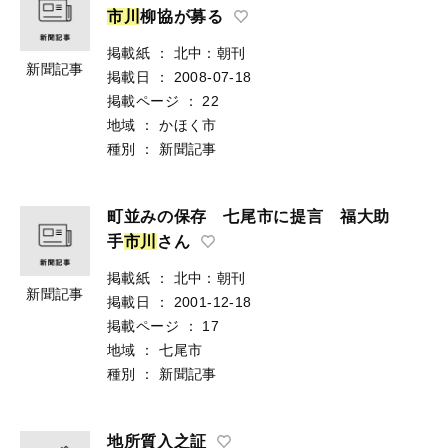
市
川
柳協が募る
掲載紙
：
北中：朝刊
新聞記事
掲載日
：
2008-07-18
掲載ページ
：
22
地域
：
かほく市
種別
：
新聞記事
町並みの保存 七尾市に提言 福大助
手
市
川
さん
掲載紙
：
北中：朝刊
新聞記事
掲載日
：
2001-12-18
掲載ページ
：
17
地域
：
七尾市
種別
：
新聞記事
地所質入之証