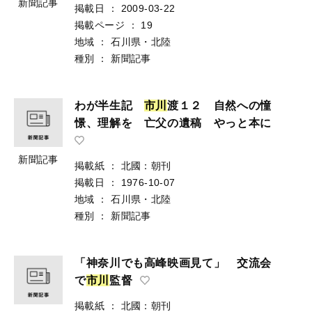
新聞記事
掲載日
：
2009-03-22
掲載ページ
：
19
地域
：
石川県・北陸
種別
：
新聞記事
わが半生記
市
川
渡１２ 自然への憧
憬、理解を 亡父の遺稿 やっと本に
新聞記事
掲載紙
：
北國：朝刊
掲載日
：
1976-10-07
地域
：
石川県・北陸
種別
：
新聞記事
「神奈川でも高峰映画見て」 交流会
で
市
川
監督