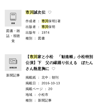
市
川
誠次伝
作成者
：
市
川
保明∥著
出版者
：
市
川
保明
図書・雑
出版年
：
1974
誌・視聴
種別
：
図書
覚
【
市
川
家と小松 「勧進帳」小松特別
公演】下 父の縁踊り伝える ぼたん
さん熱意胸に
新聞記事
掲載紙
：
北中：朝刊
掲載日
：
2016-10-13
掲載ページ
：
20
地域
：
小松市
種別
：
新聞記事