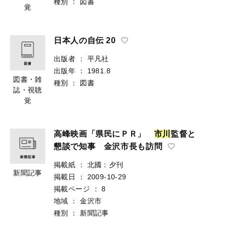
誌・視聴
種別
：
図書
覚
日本人の自伝 20
出版者
：
平凡社
出版年
：
1981.8
図書・雑
種別
：
図書
誌・視聴
覚
高峰映画「県民にＰＲ」
市
川
監督と
懇談で知事 金沢市長も訪問
掲載紙
：
北國：夕刊
新聞記事
掲載日
：
2009-10-29
掲載ページ
：
8
地域
：
金沢市
種別
：
新聞記事