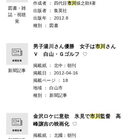
作成者
：
四代目
市
川
猿之助‖著
図書・雑
出版者
：
集英社
誌・視聴
出版年
：
2012.8
覚
種別
：
図書
男子湯川さん優勝 女子は
市
川
さん
Ｖ 白山・Ｇゴルフ
掲載紙
：
北中：朝刊
新聞記事
掲載日
：
2012-04-16
掲載ページ
：
18
地域
：
白山市
種別
：
新聞記事
金沢ロケに意欲 氷見で
市
川
監督 高
峰譲吉の映画化
掲載紙
：
北國：朝刊