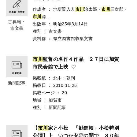
作成者
：
地所質入人
市川
治太郎・
市川
三次郎・
市川
源...
古典籍・
出版年
：
明治25年3月14日
古文書
種別
：
古文書
資料群
：
県立図書館収集文書
市
川
監督の名作４作品 ２７日に加賀
市民会館で上映
掲載紙
：
北中：朝刊
新聞記事
掲載日
：
2010-11-25
掲載ページ
：
20
地域
：
加賀市
種別
：
新聞記事
【
市
川
家と小松 「勧進帳」小松特別
公演】上 いつか安宅の関で ３０年