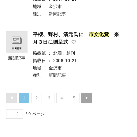
地域
：
金沢市
種別
：
新聞記事
平櫻、野村、清元氏に
市
文
化
賞
来
月３日に贈呈式
掲載紙
：
北國：朝刊
新聞記事
掲載日
：
2006-10-21
地域
：
金沢市
種別
：
新聞記事
1
2
3
4
5
/
9
ページ