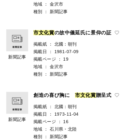
地域
：
金沢市
種別
：
新聞記事
市
文
化
賞
の故中儀延氏に景仰の証
掲載紙
：
北國：朝刊
掲載日
：
1981-07-09
新聞記事
掲載ページ
：
19
地域
：
金沢市
種別
：
新聞記事
創造の喜び胸に
市
文
化
賞
贈呈式
掲載紙
：
北國：朝刊
掲載日
：
1973-11-04
新聞記事
掲載ページ
：
16
地域
：
石川県・北陸
種別
：
新聞記事