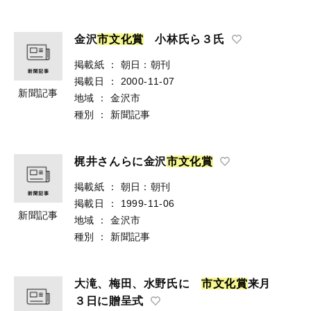
金沢
市
文
化
賞
小林氏ら３氏
掲載紙
：
朝日：朝刊
掲載日
：
2000-11-07
新聞記事
地域
：
金沢市
種別
：
新聞記事
梶井さんらに金沢
市
文
化
賞
掲載紙
：
朝日：朝刊
掲載日
：
1999-11-06
新聞記事
地域
：
金沢市
種別
：
新聞記事
大滝、梅田、水野氏に
市
文
化
賞
来月
３日に贈呈式