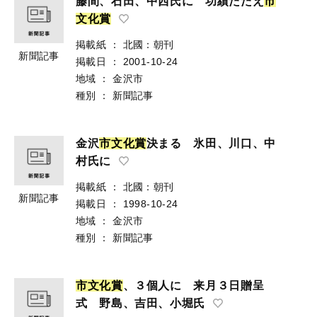
藤間、石田、中西氏に 功績たたえ
市
文
化
賞
掲載紙
：
北國：朝刊
新聞記事
掲載日
：
2001-10-24
地域
：
金沢市
種別
：
新聞記事
金沢
市
文
化
賞
決まる 氷田、川口、中
村氏に
掲載紙
：
北國：朝刊
新聞記事
掲載日
：
1998-10-24
地域
：
金沢市
種別
：
新聞記事
市
文
化
賞
、３個人に 来月３日贈呈
式 野島、吉田、小堀氏