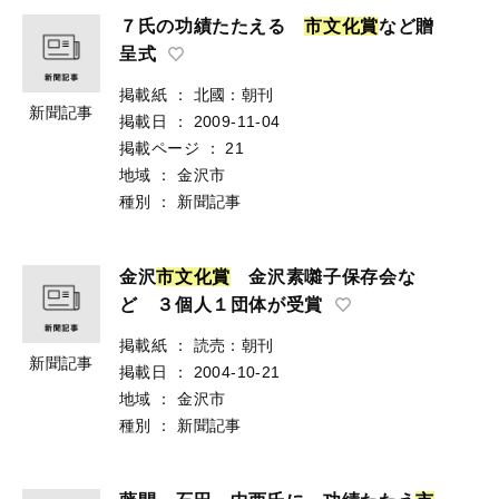
７氏の功績たたえる
市
文
化
賞
など贈
呈式
掲載紙
：
北國：朝刊
新聞記事
掲載日
：
2009-11-04
掲載ページ
：
21
地域
：
金沢市
種別
：
新聞記事
金沢
市
文
化
賞
金沢素囃子保存会な
ど ３個人１団体が受賞
掲載紙
：
読売：朝刊
新聞記事
掲載日
：
2004-10-21
地域
：
金沢市
種別
：
新聞記事