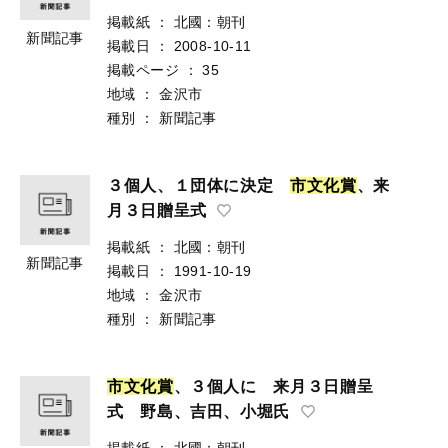
掲載紙
：
北國：朝刊
新聞記事
掲載日
：
2008-10-11
掲載ページ
：
35
地域
：
金沢市
種別
：
新聞記事
３個人、１団体に決定
市
文
化
賞
、来
月３日贈呈式
掲載紙
：
北國：朝刊
新聞記事
掲載日
：
1991-10-19
地域
：
金沢市
種別
：
新聞記事
市
文
化
賞
、３個人に 来月３日贈呈
式 野島、吉田、小堀氏
掲載紙
：
北國：朝刊