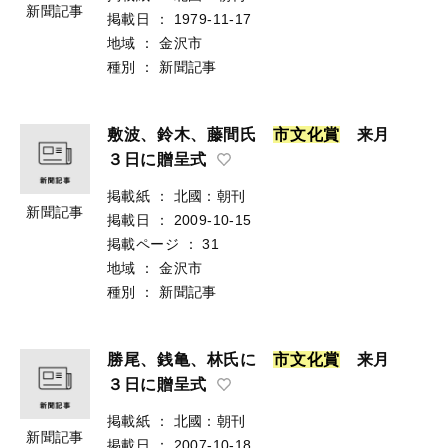
新聞記事
掲載日
：
1979-11-17
地域
：
金沢市
種別
：
新聞記事
敷波、鈴木、藤間氏
市
文
化
賞
来月
３日に贈呈式
掲載紙
：
北國：朝刊
新聞記事
掲載日
：
2009-10-15
掲載ページ
：
31
地域
：
金沢市
種別
：
新聞記事
勝尾、銭亀、林氏に
市
文
化
賞
来月
３日に贈呈式
掲載紙
：
北國：朝刊
新聞記事
掲載日
：
2007-10-18