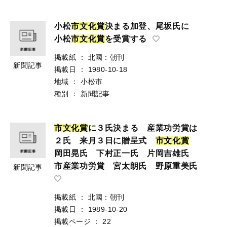
小松
市
文
化
賞
決まる加登、尾坂氏に
小松
市
文
化
賞
を受賞する
掲載紙
：
北國：朝刊
新聞記事
掲載日
：
1980-10-18
地域
：
小松市
種別
：
新聞記事
市
文
化
賞
に３氏決まる 産業功労賞は
２氏 来月３日に贈呈式
市
文
化
賞
岡田晃氏 下村正一氏 片岡吉雄氏
市産業功労賞 宮太朗氏 野原重美氏
新聞記事
掲載紙
：
北國：朝刊
掲載日
：
1989-10-20
掲載ページ
：
22