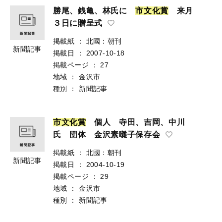
勝尾、銭亀、林氏に
市
文
化
賞
来月
３日に贈呈式
掲載紙
：
北國：朝刊
新聞記事
掲載日
：
2007-10-18
掲載ページ
：
27
地域
：
金沢市
種別
：
新聞記事
市
文
化
賞
個人 寺田、吉岡、中川
氏 団体 金沢素囃子保存会
掲載紙
：
北國：朝刊
新聞記事
掲載日
：
2004-10-19
掲載ページ
：
29
地域
：
金沢市
種別
：
新聞記事