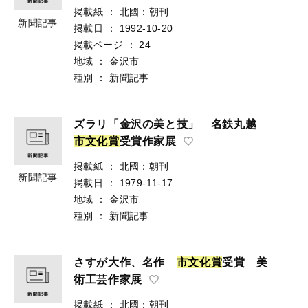
掲載紙
：
北國：朝刊
新聞記事
掲載日
：
1992-10-20
掲載ページ
：
24
地域
：
金沢市
種別
：
新聞記事
ズラリ「金沢の美と技」 名鉄丸越
市
文
化
賞
受賞作家展
掲載紙
：
北國：朝刊
新聞記事
掲載日
：
1979-11-17
地域
：
金沢市
種別
：
新聞記事
さすが大作、名作
市
文
化
賞
受賞 美
術工芸作家展
掲載紙
：
北國：朝刊