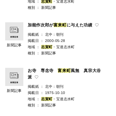
地域
：
志
賀
町
・宝達志水町
種別
：
新聞記事
加能作次郎が
富
来
町
に与えた功績
掲載紙
：
北中：朝刊
掲載日
：
2000-05-28
新聞記事
地域
：
志
賀
町
・宝達志水町
種別
：
新聞記事
お寺 専念寺
富
来
町
風無 真宗大谷
派
掲載紙
：
北中：朝刊
新聞記事
掲載日
：
1975-10-10
地域
：
志
賀
町
・宝達志水町
種別
：
新聞記事