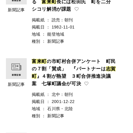
る
富
来
町
長には松田氏 町を二分
シコリ解消が課題
新聞記事
掲載紙
：
読売：朝刊
掲載日
：
1982-11-01
地域
：
能登地域
種別
：
新聞記事
富
来
町
の市町村合併アンケート 町民
の７割「賛成」 『パートナーは
志
賀
町
』４割が熱望 ３町合併推進決議
案 七塚町議会が可決
新聞記事
掲載紙
：
北中：朝刊
掲載日
：
2001-12-22
地域
：
石川県・北陸
種別
：
新聞記事