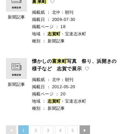
富
来
町
掲載紙
：
北中：朝刊
新聞記事
掲載日
：
2009-07-30
掲載ページ
：
18
地域
：
志
賀
町
・宝達志水町
種別
：
新聞記事
懐かしの
富
来
町
写真 祭り、浜開きの
様子など 志賀で展示
掲載紙
：
北中：朝刊
新聞記事
掲載日
：
2012-05-20
掲載ページ
：
20
地域
：
志
賀
町
・宝達志水町
種別
：
新聞記事
1
2
3
4
5