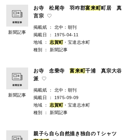
お寺 松尾寺 羽咋郡
富
来
町
町居 真
言宗
掲載紙
：
北中：朝刊
新聞記事
掲載日
：
1975-04-11
地域
：
志
賀
町
・宝達志水町
種別
：
新聞記事
お寺 念乗寺
富
来
町
千浦 真宗大谷
派
掲載紙
：
北中：朝刊
新聞記事
掲載日
：
1975-09-09
地域
：
志
賀
町
・宝達志水町
種別
：
新聞記事
親子ら自ら自然描き独自のＴシャツ