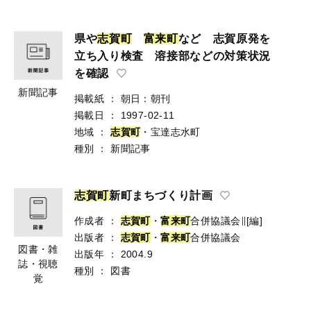
県や
志
賀
町
富
来
町
など 志賀原発を
立ち入り検査 溶接部などの対策状況
を確認
新聞記事
掲載紙
：
朝日：朝刊
掲載日
：
1997-02-11
地域
：
志
賀
町
・宝達志水町
種別
：
新聞記事
志
賀
町
新町まちづくり計画
作成者
：
志
賀
町
・
富
来
町
合併協議会∥[編]
出版者
：
志
賀
町
・
富
来
町
合併協議会
図書・雑
出版年
：
2004.9
誌・視聴
種別
：
図書
覚