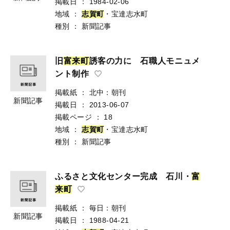
掲載日
：
1984-02-06
地域
：
志
賀
町
・宝達志水町
種別
：
新聞記事
旧
富
来
町
誘客の力に 石職人モニュメ
ント制作
掲載紙
：
北中：朝刊
新聞記事
掲載日
：
2013-06-07
掲載ページ
：
18
地域
：
志
賀
町
・宝達志水町
種別
：
新聞記事
ふるさと文化センター完成 石川・
富
来
町
掲載紙
：
毎日：朝刊
新聞記事
掲載日
：
1988-04-21