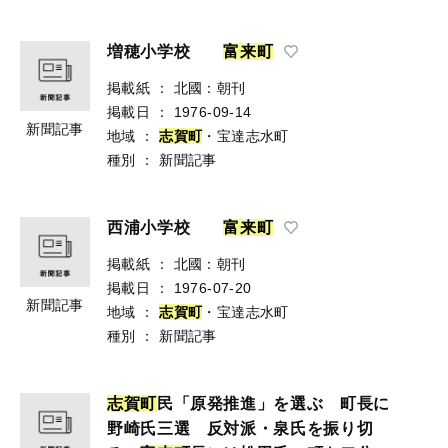
増穂小学校
富
来
町
掲載紙
：
北國：朝刊
掲載日
：
1976-09-14
新聞記事
地域
：
志
賀
町
・宝達志水町
種別
：
新聞記事
西浦小学校
富
来
町
掲載紙
：
北國：朝刊
掲載日
：
1976-07-20
新聞記事
地域
：
志
賀
町
・宝達志水町
種別
：
新聞記事
志
賀
町
民「原発推進」を選ぶ 町長に
野崎氏三選 反対派・泉氏を振り切