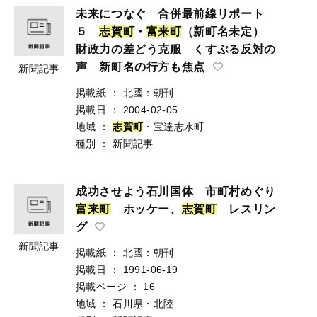
未来につなぐ 合併最前線リポート
５
志
賀
町
・
富
来
町
（新町名未定）
財政力の差どう克服 くすぶる反対の
声 新町名の行方も焦点
新聞記事
掲載紙
：
北國：朝刊
掲載日
：
2004-02-05
地域
：
志
賀
町
・宝達志水町
種別
：
新聞記事
成功させよう石川国体 市町村めぐり
富
来
町
ホッケー、
志
賀
町
レスリン
グ
新聞記事
掲載紙
：
北國：朝刊
掲載日
：
1991-06-19
掲載ページ
：
16
地域
：
石川県・北陸