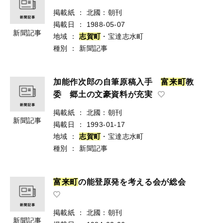
掲載紙
：
北國：朝刊
掲載日
：
1988-05-07
新聞記事
地域
：
志
賀
町
・宝達志水町
種別
：
新聞記事
加能作次郎の自筆原稿入手
富
来
町
教
委 郷土の文豪資料が充実
掲載紙
：
北國：朝刊
新聞記事
掲載日
：
1993-01-17
地域
：
志
賀
町
・宝達志水町
種別
：
新聞記事
富
来
町
の能登原発を考える会が総会
掲載紙
：
北國：朝刊
新聞記事