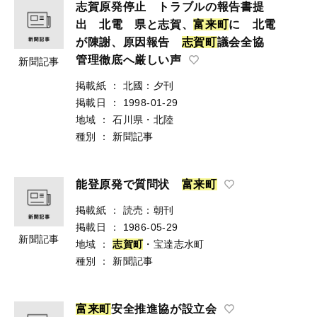
志賀原発停止 トラブルの報告書提
出 北電 県と志賀、
富
来
町
に 北電
が陳謝、原因報告
志
賀
町
議会全協
管理徹底へ厳しい声
新聞記事
掲載紙
：
北國：夕刊
掲載日
：
1998-01-29
地域
：
石川県・北陸
種別
：
新聞記事
能登原発で質問状
富
来
町
掲載紙
：
読売：朝刊
掲載日
：
1986-05-29
新聞記事
地域
：
志
賀
町
・宝達志水町
種別
：
新聞記事
富
来
町
安全推進協が設立会