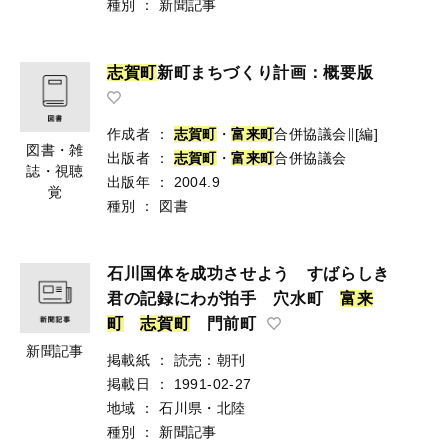
種別
：
新聞記事
志
賀
町
新町まちづくり計画：概要版
作成者
：
志
賀
町
・
富
来
町
合併協議会∥[編]
図書・雑
出版者
：
志
賀
町
・
富
来
町
合併協議会
誌・視聴
出版年
：
2004.9
覚
種別
：
図書
石川国体を成功させよう すばらしき
君の記録にわが拍手 穴水町
富
来
町
志
賀
町
門前町
新聞記事
掲載紙
：
読売：朝刊
掲載日
：
1991-02-27
地域
：
石川県・北陸
種別
：
新聞記事