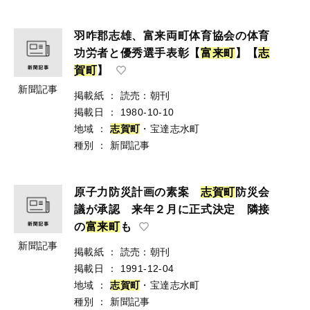
羽咋郡志雄、富来両町体育協会の体育
功労者と優秀選手表彰【
富
来
町
】【
志
賀
町
】
新聞記事
掲載紙
：
読売：朝刊
掲載日
：
1980-10-10
地域
：
志
賀
町
・宝達志水町
種別
：
新聞記事
原子力防災計画の素案
志
賀
町
防災会
議が承認 来年２月に正式決定 隣接
の
富
来
町
も
新聞記事
掲載紙
：
読売：朝刊
掲載日
：
1991-12-04
地域
：
志
賀
町
・宝達志水町
種別
：
新聞記事