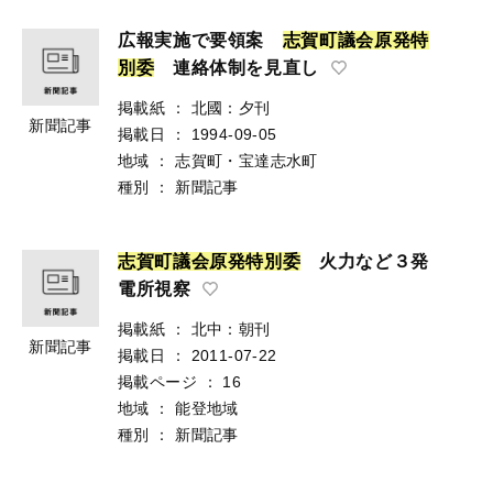
広報実施で要領案
志
賀
町
議
会
原
発
特
別
委
連絡体制を見直し
掲載紙
：
北國：夕刊
新聞記事
掲載日
：
1994-09-05
地域
：
志賀町・宝達志水町
種別
：
新聞記事
志
賀
町
議
会
原
発
特
別
委
火力など３発
電所視察
掲載紙
：
北中：朝刊
新聞記事
掲載日
：
2011-07-22
掲載ページ
：
16
地域
：
能登地域
種別
：
新聞記事