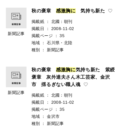
秋の褒章
感
激
胸
に
気持ち新た
掲載紙
：
北國：朝刊
掲載日
：
2008-11-02
新聞記事
掲載ページ
：
35
地域
：
石川県・北陸
種別
：
新聞記事
秋の褒章
感
激
胸
に
気持ち新た 紫綬
褒章 灰外達夫さん木工芸家、金沢
市 揺るぎない職人魂
新聞記事
掲載紙
：
北國：朝刊
掲載日
：
2008-11-02
掲載ページ
：
35
地域
：
金沢市
種別
：
新聞記事