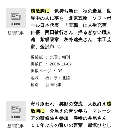
感
激
胸
に
気持ち新た 秋の褒章 世
界中の人に夢を 北京五輪 ソフトボ
ール日本代表 「天職」に人生充実
俳優 西田敏行さん 揺るぎない職人
新聞記事
魂 紫綬褒章 灰外達夫さん 木工芸
家、金沢市
掲載紙
：
北國：朝刊
掲載日
：
2008-11-02
掲載ページ
：
35
地域
：
石川県・北陸
種別
：
新聞記事
寄り添われ 笑顔の交流 大役終え
感
激
胸
に
介添えの青少年ら マレーシ
アの研修生も参加 津幡の井尾さん
１１年ぶりの誓いの言葉 感慨ひとし
新聞記事