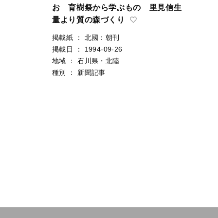
お 育樹祭から学ぶもの 里見信生
量より質の森づくり
掲載紙
：
北國：朝刊
掲載日
：
1994-09-26
地域
：
石川県・北陸
種別
：
新聞記事