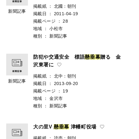
掲載紙
：
北國：朝刊
新聞記事
掲載日
：
2011-04-19
掲載ページ
：
28
地域
：
小松市
種別
：
新聞記事
防犯や交通安全 標語
懸
垂
幕
贈る 金
沢東署に
掲載紙
：
北中：朝刊
新聞記事
掲載日
：
2013-09-20
掲載ページ
：
19
地域
：
金沢市
種別
：
新聞記事
大の里V
懸
垂
幕
津幡町役場
掲載紙
：
読売：朝刊