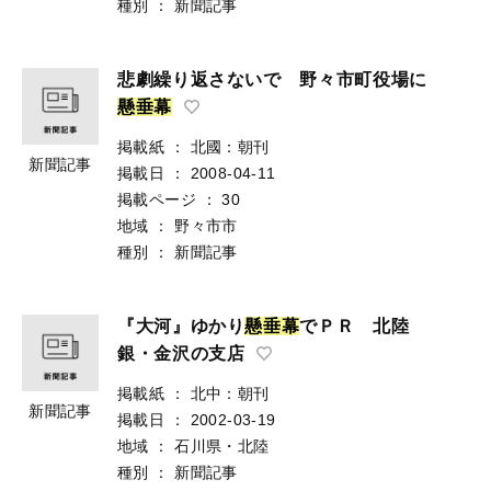
種別
：
新聞記事
悲劇繰り返さないで 野々市町役場に
懸
垂
幕
掲載紙
：
北國：朝刊
新聞記事
掲載日
：
2008-04-11
掲載ページ
：
30
地域
：
野々市市
種別
：
新聞記事
『大河』ゆかり
懸
垂
幕
でＰＲ 北陸
銀・金沢の支店
掲載紙
：
北中：朝刊
新聞記事
掲載日
：
2002-03-19
地域
：
石川県・北陸
種別
：
新聞記事