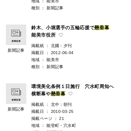
地域
：
能美市
種別
：
新聞記事
鈴木、小堀選手の五輪応援で
懸
垂
幕
能美市役所
掲載紙
：
北國：夕刊
新聞記事
掲載日
：
2012-06-04
地域
：
能美市
種別
：
新聞記事
環境美化条例１日施行 穴水町周知へ
横断幕や
懸
垂
幕
掲載紙
：
北中：朝刊
新聞記事
掲載日
：
2010-03-25
掲載ページ
：
21
地域
：
能登町・穴水町