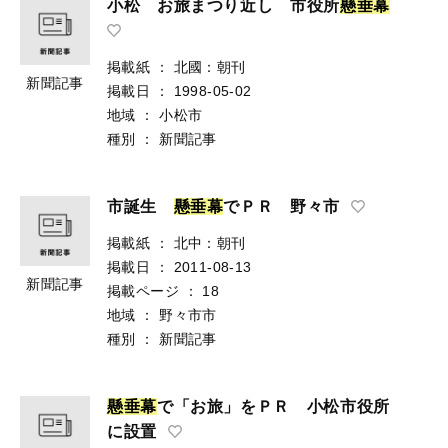
小松 お旅まつり近し 市役所
懸
垂
幕
掲載紙
：
北國：朝刊
新聞記事
掲載日
：
1998-05-02
地域
：
小松市
種別
：
新聞記事
市誕生
懸
垂
幕
でＰＲ 野々市
掲載紙
：
北中：朝刊
掲載日
：
2011-08-13
新聞記事
掲載ページ
：
18
地域
：
野々市市
種別
：
新聞記事
懸
垂
幕
で「お旅」をＰＲ 小松市役所
に設置