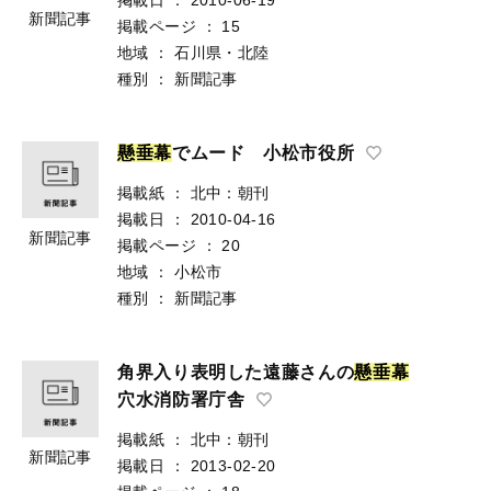
新聞記事
掲載ページ
：
15
地域
：
石川県・北陸
種別
：
新聞記事
懸
垂
幕
でムード 小松市役所
掲載紙
：
北中：朝刊
掲載日
：
2010-04-16
新聞記事
掲載ページ
：
20
地域
：
小松市
種別
：
新聞記事
角界入り表明した遠藤さんの
懸
垂
幕
穴水消防署庁舎
掲載紙
：
北中：朝刊
新聞記事
掲載日
：
2013-02-20