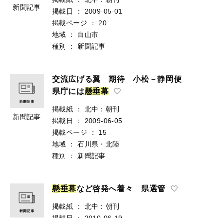
新聞記事
掲載日
：
2009-05-01
掲載ページ
：
20
地域
：
白山市
種別
：
新聞記事
交流広げる翼 期待 小松－静岡便
県庁には
懸
垂
幕
掲載紙
：
北中：朝刊
新聞記事
掲載日
：
2009-06-05
掲載ページ
：
15
地域
：
石川県・北陸
種別
：
新聞記事
懸
垂
幕
など啓発へ着々 県選管
掲載紙
：
北中：朝刊
掲載日
：
2010-06-19