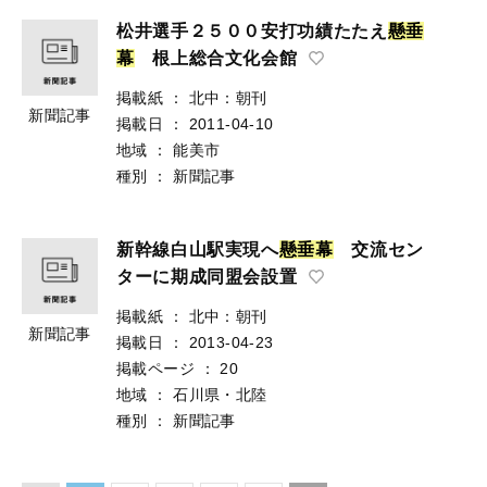
松井選手２５００安打功績たたえ
懸
垂
幕
根上総合文化会館
掲載紙
：
北中：朝刊
新聞記事
掲載日
：
2011-04-10
地域
：
能美市
種別
：
新聞記事
新幹線白山駅実現へ
懸
垂
幕
交流セン
ターに期成同盟会設置
掲載紙
：
北中：朝刊
新聞記事
掲載日
：
2013-04-23
掲載ページ
：
20
地域
：
石川県・北陸
種別
：
新聞記事