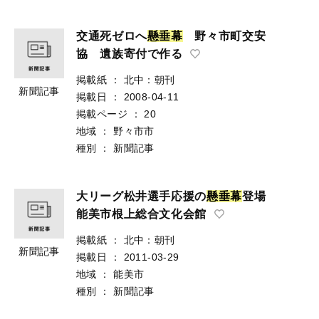
交通死ゼロへ
懸
垂
幕
野々市町交安
協 遺族寄付で作る
掲載紙
：
北中：朝刊
新聞記事
掲載日
：
2008-04-11
掲載ページ
：
20
地域
：
野々市市
種別
：
新聞記事
大リーグ松井選手応援の
懸
垂
幕
登場
能美市根上総合文化会館
掲載紙
：
北中：朝刊
新聞記事
掲載日
：
2011-03-29
地域
：
能美市
種別
：
新聞記事