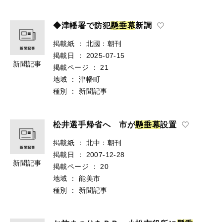
◆津幡署で防犯
懸
垂
幕
新調
掲載紙
：
北國：朝刊
掲載日
：
2025-07-15
新聞記事
掲載ページ
：
21
地域
：
津幡町
種別
：
新聞記事
松井選手帰省へ 市が
懸
垂
幕
設置
掲載紙
：
北中：朝刊
掲載日
：
2007-12-28
新聞記事
掲載ページ
：
20
地域
：
能美市
種別
：
新聞記事