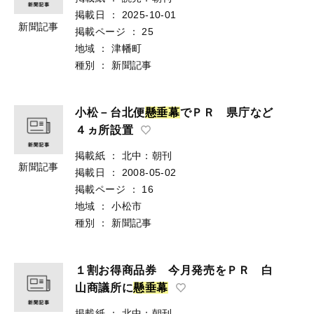
掲載日
：
2025-10-01
新聞記事
掲載ページ
：
25
地域
：
津幡町
種別
：
新聞記事
小松－台北便
懸
垂
幕
でＰＲ 県庁など
４ヵ所設置
掲載紙
：
北中：朝刊
新聞記事
掲載日
：
2008-05-02
掲載ページ
：
16
地域
：
小松市
種別
：
新聞記事
１割お得商品券 今月発売をＰＲ 白
山商議所に
懸
垂
幕
掲載紙
：
北中：朝刊