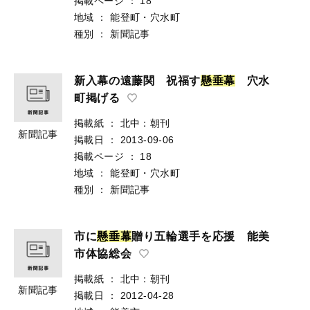
掲載ページ
：
18
地域
：
能登町・穴水町
種別
：
新聞記事
新入幕の遠藤関 祝福す
懸
垂
幕
穴水
町掲げる
掲載紙
：
北中：朝刊
新聞記事
掲載日
：
2013-09-06
掲載ページ
：
18
地域
：
能登町・穴水町
種別
：
新聞記事
市に
懸
垂
幕
贈り五輪選手を応援 能美
市体協総会
掲載紙
：
北中：朝刊
新聞記事
掲載日
：
2012-04-28