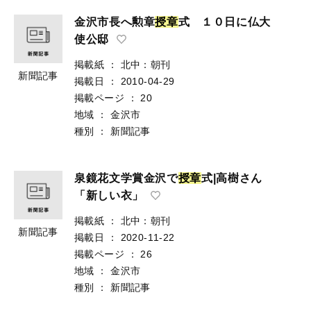
金沢市長へ勲章
授
章
式 １０日に仏大
使公邸
掲載紙
：
北中：朝刊
新聞記事
掲載日
：
2010-04-29
掲載ページ
：
20
地域
：
金沢市
種別
：
新聞記事
泉鏡花文学賞金沢で
授
章
式|高樹さん
「新しい衣」
掲載紙
：
北中：朝刊
新聞記事
掲載日
：
2020-11-22
掲載ページ
：
26
地域
：
金沢市
種別
：
新聞記事