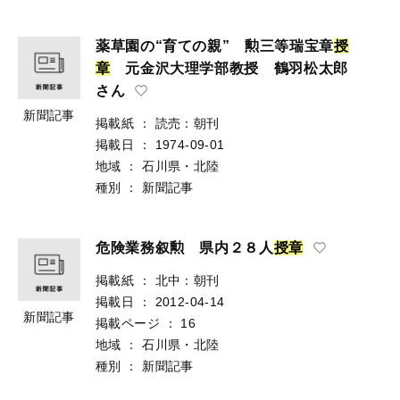
薬草園の“育ての親” 勲三等瑞宝章
授
章
元金沢大理学部教授 鶴羽松太郎
さん
新聞記事
掲載紙
：
読売：朝刊
掲載日
：
1974-09-01
地域
：
石川県・北陸
種別
：
新聞記事
危険業務叙勲 県内２８人
授
章
掲載紙
：
北中：朝刊
掲載日
：
2012-04-14
新聞記事
掲載ページ
：
16
地域
：
石川県・北陸
種別
：
新聞記事