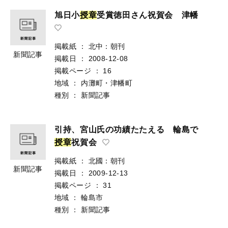
旭日小
授
章
受賞徳田さん祝賀会 津幡
掲載紙
：
北中：朝刊
新聞記事
掲載日
：
2008-12-08
掲載ページ
：
16
地域
：
内灘町・津幡町
種別
：
新聞記事
引持、宮山氏の功績たたえる 輪島で
授
章
祝賀会
掲載紙
：
北國：朝刊
新聞記事
掲載日
：
2009-12-13
掲載ページ
：
31
地域
：
輪島市
種別
：
新聞記事