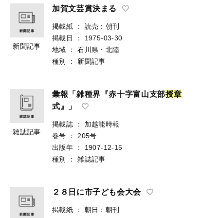
加賀文芸賞決まる
掲載紙
：
読売：朝刊
掲載日
：
1975-03-30
新聞記事
地域
：
石川県・北陸
種別
：
新聞記事
彙報「雑種界『赤十字富山支部
授
章
式』」
掲載誌
：
加越能時報
雑誌記事
巻号
：
205号
出版年
：
1907-12-15
種別
：
雑誌記事
２８日に市子ども会大会
掲載紙
：
朝日：朝刊