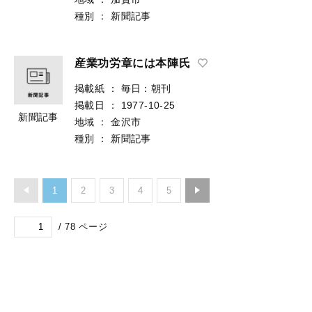
種別
：
新聞記事
産業功労章には本陣氏
掲載紙
：
毎日：朝刊
掲載日
：
1977-10-25
新聞記事
地域
：
金沢市
種別
：
新聞記事
1
2
3
4
5
/
78
ページ