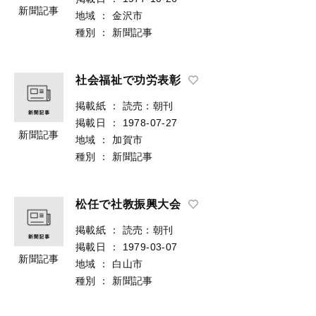
新聞記事
地域
：
金沢市
種別
：
新聞記事
社会福祉で功労表彰
掲載紙
：
読売：朝刊
掲載日
：
1978-07-27
新聞記事
地域
：
加賀市
種別
：
新聞記事
松任で社教振興大会
掲載紙
：
読売：朝刊
掲載日
：
1979-03-07
新聞記事
地域
：
白山市
種別
：
新聞記事