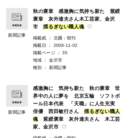
秋の褒章 感激胸に気持ち新た 紫綬
褒章 灰外達夫さん木工芸家、金沢
市
揺
る
ぎ
な
い
職
人
魂
新聞記事
掲載紙
：
北國：朝刊
掲載日
：
2008-11-02
掲載ページ
：
35
地域
：
金沢市
種別
：
新聞記事
感激胸に 気持ち新た 秋の褒章 世
界中の人に夢を 北京五輪 ソフトボ
ール日本代表 「天職」に人生充実
俳優 西田敏行さん
揺
る
ぎ
な
い
職
人
新聞記事
魂
紫綬褒章 灰外達夫さん 木工芸
家、金沢市
掲載紙
：
北國：朝刊