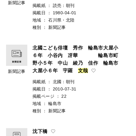
新聞記事
掲載紙
：
読売：朝刊
掲載日
：
1980-04-01
地域
：
石川県・北陸
種別
：
新聞記事
北國こども俳壇 秀作 輪島市大屋小
６年 小谷内 冴華 輪島市町
野小５年 中山 綾乃 佳作 輪島市
大屋小６年 宇羅
文
哉
新聞記事
掲載紙
：
北國：朝刊
掲載日
：
2010-07-31
掲載ページ
：
22
地域
：
輪島市
種別
：
新聞記事
沈下橋