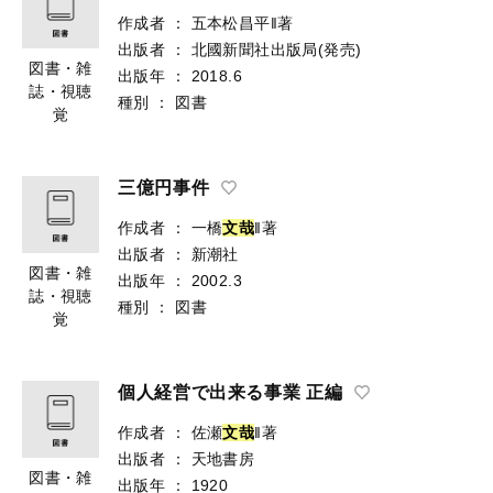
作成者
：
五本松昌平‖著
出版者
：
北國新聞社出版局(発売)
図書・雑
出版年
：
2018.6
誌・視聴
種別
：
図書
覚
三億円事件
作成者
：
一橋
文
哉
‖著
出版者
：
新潮社
図書・雑
出版年
：
2002.3
誌・視聴
種別
：
図書
覚
個人経営で出来る事業 正編
作成者
：
佐瀬
文
哉
‖著
出版者
：
天地書房
図書・雑
出版年
：
1920