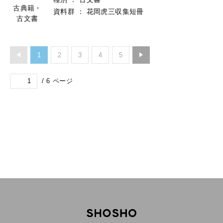
古典籍・
資料群
：
花岡虎三収集短冊
古文書
1
2
3
4
5
/
6
ページ