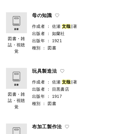
母の知識
作成者
：
佐瀬
文
哉
∥著
出版者
：
如蘭社
図書・雑
出版年
：
1921
誌・視聴
種別
：
図書
覚
玩具製造法
作成者
：
佐瀬
文
哉
∥著
出版者
：
目黒書店
図書・雑
出版年
：
1917
誌・視聴
種別
：
図書
覚
布加工製作法