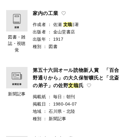
家内の工業
作成者
：
佐瀬
文
哉
∥著
出版者
：
金山堂書店
図書・雑
出版年
：
1917
誌・視聴
種別
：
図書
覚
第五十六回オール読物新人賞 「百合
野通りから」の大久保智曠氏と「北斎
の弟子」の佐野
文
哉
氏
新聞記事
掲載紙
：
毎日：朝刊
掲載日
：
1980-04-07
地域
：
石川県・北陸
種別
：
新聞記事