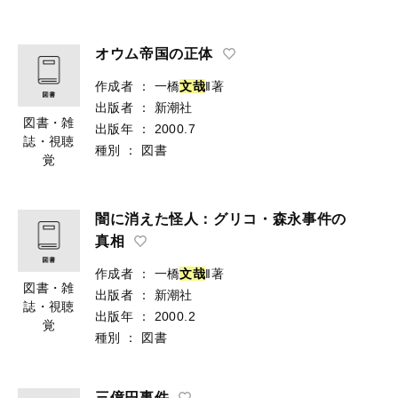
オウム帝国の正体
作成者
：
一橋
文
哉
‖著
出版者
：
新潮社
図書・雑
出版年
：
2000.7
誌・視聴
種別
：
図書
覚
闇に消えた怪人：グリコ・森永事件の
真相
作成者
：
一橋
文
哉
‖著
図書・雑
出版者
：
新潮社
誌・視聴
出版年
：
2000.2
覚
種別
：
図書
三億円事件