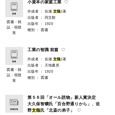
小資本の家庭工業
作成者
：
佐瀬
文
哉
∥著
出版者
：
同文館
図書・雑
出版年
：
1920
誌・視聴
種別
：
図書
覚
工業の智識 前篇
作成者
：
佐瀬
文
哉
∥著
出版者
：
天地書房
図書・雑
出版年
：
1920
誌・視聴
種別
：
図書
覚
第５６回「オール読物」新人賞決定
大久保智曠氏「百合野通りから」、佐
野
文
哉
氏「北斎の弟子」