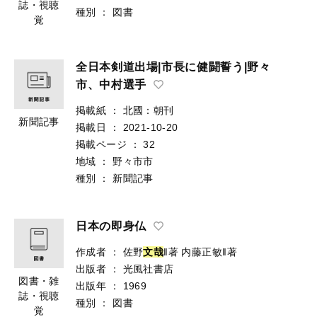
誌・視聴
種別
：
図書
覚
全日本剣道出場|市長に健闘誓う|野々
市、中村選手
掲載紙
：
北國：朝刊
新聞記事
掲載日
：
2021-10-20
掲載ページ
：
32
地域
：
野々市市
種別
：
新聞記事
日本の即身仏
作成者
：
佐野
文
哉
‖著
内藤正敏‖著
出版者
：
光風社書店
図書・雑
出版年
：
1969
誌・視聴
種別
：
図書
覚