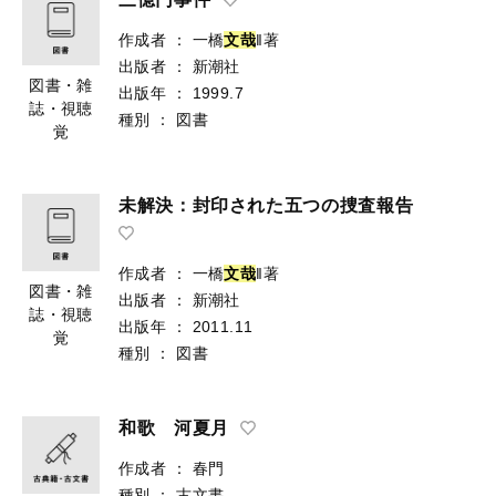
作成者
：
一橋
文
哉
‖著
出版者
：
新潮社
図書・雑
出版年
：
1999.7
誌・視聴
種別
：
図書
覚
未解決：封印された五つの捜査報告
作成者
：
一橋
文
哉
‖著
図書・雑
出版者
：
新潮社
誌・視聴
出版年
：
2011.11
覚
種別
：
図書
和歌 河夏月
作成者
：
春門
種別
：
古文書