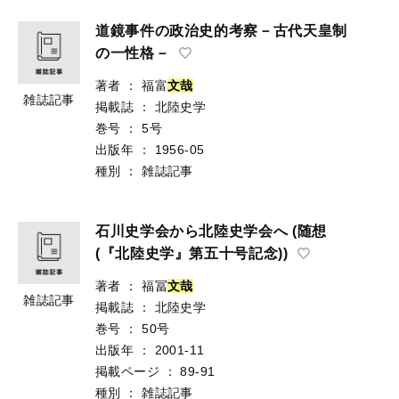
道鏡事件の政治史的考察－古代天皇制
の一性格－
著者
：
福富
文
哉
雑誌記事
掲載誌
：
北陸史学
巻号
：
5号
出版年
：
1956-05
種別
：
雑誌記事
石川史学会から北陸史学会へ (随想
(『北陸史学』第五十号記念))
著者
：
福冨
文
哉
雑誌記事
掲載誌
：
北陸史学
巻号
：
50号
出版年
：
2001-11
掲載ページ
：
89-91
種別
：
雑誌記事