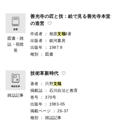
善光寺の匠と技：絵で見る善光寺本堂
の造営
作成者
：
相原
文
哉
‖著
図書・雑
出版者
：
銀河書房
誌・視聴
出版年
：
1987.8
覚
種別
：
図書
技術革新時代
著者
：
只野
文
哉
掲載誌
：
石川自治と教育
雑誌記事
巻号
：
370号
出版年
：
1983-05
掲載ページ
：
26-37
種別
：
雑誌記事