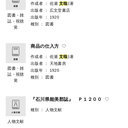
作成者
：
佐瀬
文
哉
∥著
出版者
：
広文堂書店
図書・雑
出版年
：
1920
誌・視聴
種別
：
図書
覚
商品の仕入方
作成者
：
佐瀬
文
哉
∥著
出版者
：
天地書房
図書・雑
出版年
：
1920
誌・視聴
種別
：
図書
覚
『石川県能美郡誌』 Ｐ１２００
種別
：
人物文献
人物文献