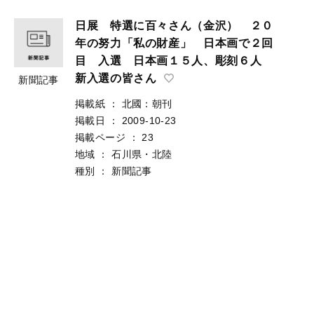
日展 特選に百々さん（金沢） ２０
年の努力「私の財産」 日本画で２回
目 入選 日本画１５人、彫刻６人
新入選の皆さん
新聞記事
掲載紙
：
北國：朝刊
掲載日
：
2009-10-23
掲載ページ
：
23
地域
：
石川県・北陸
種別
：
新聞記事