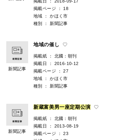
掲載日
：
2018-09-17
掲載ページ
：
18
地域
：
かほく市
種別
：
新聞記事
地域の催し
掲載紙
：
北國：朝刊
掲載日
：
2016-10-12
新聞記事
掲載ページ
：
27
地域
：
かほく市
種別
：
新聞記事
新
蔵
富
美
男
一
座
定
期
公
演
掲載紙
：
北國：朝刊
掲載日
：
2013-08-19
新聞記事
掲載ページ
：
23