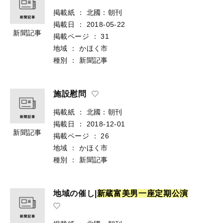
掲載紙
：
北國：朝刊
掲載日
：
2018-05-22
新聞記事
掲載ページ
：
31
地域
：
かほく市
種別
：
新聞記事
施設慰問
掲載紙
：
北國：朝刊
掲載日
：
2018-12-01
新聞記事
掲載ページ
：
26
地域
：
かほく市
種別
：
新聞記事
地域の催し|
新
蔵
富
美
男
一
座
定
期
公
演