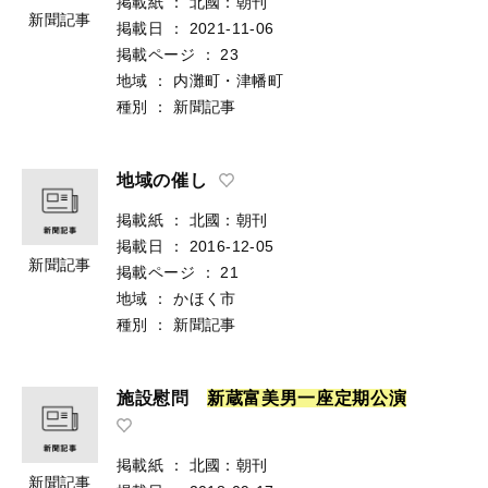
掲載紙
：
北國：朝刊
新聞記事
掲載日
：
2021-11-06
掲載ページ
：
23
地域
：
内灘町・津幡町
種別
：
新聞記事
地域の催し
掲載紙
：
北國：朝刊
掲載日
：
2016-12-05
新聞記事
掲載ページ
：
21
地域
：
かほく市
種別
：
新聞記事
施設慰問
新
蔵
富
美
男
一
座
定
期
公
演
掲載紙
：
北國：朝刊
新聞記事