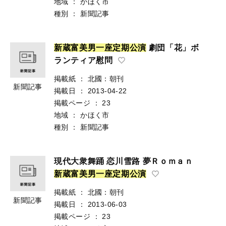
地域
：
かほく市
種別
：
新聞記事
新
蔵
富
美
男
一
座
定
期
公
演
劇団「花」ボ
ランティア慰問
掲載紙
：
北國：朝刊
新聞記事
掲載日
：
2013-04-22
掲載ページ
：
23
地域
：
かほく市
種別
：
新聞記事
現代大衆舞踊 恋川雪路 夢Ｒｏｍａｎ
新
蔵
富
美
男
一
座
定
期
公
演
掲載紙
：
北國：朝刊
新聞記事
掲載日
：
2013-06-03
掲載ページ
：
23