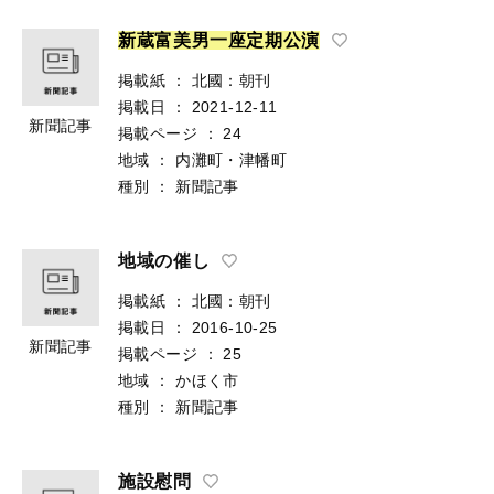
新
蔵
富
美
男
一
座
定
期
公
演
掲載紙
：
北國：朝刊
掲載日
：
2021-12-11
新聞記事
掲載ページ
：
24
地域
：
内灘町・津幡町
種別
：
新聞記事
地域の催し
掲載紙
：
北國：朝刊
掲載日
：
2016-10-25
新聞記事
掲載ページ
：
25
地域
：
かほく市
種別
：
新聞記事
施設慰問