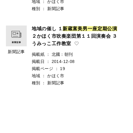
地域
：
かほく市
種別
：
新聞記事
地域の催し １
新
蔵
富
美
男
一
座
定
期
公
演
２かほく市吹奏楽団第１１回演奏会 ３
うみっこ工作教室
新聞記事
掲載紙
：
北國：朝刊
掲載日
：
2014-12-08
掲載ページ
：
19
地域
：
かほく市
種別
：
新聞記事