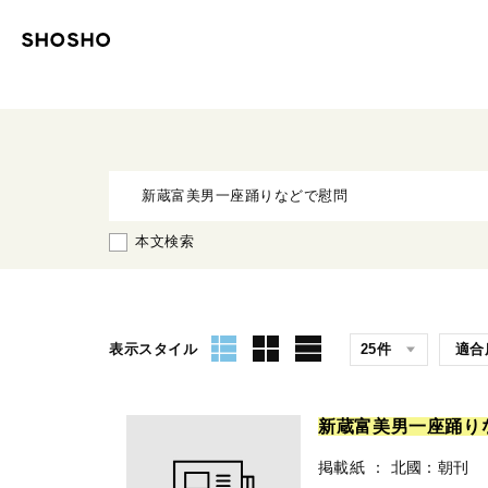
本文検索
表示スタイル
新
蔵
富
美
男
一
座
踊
り
掲載紙
：
北國：朝刊