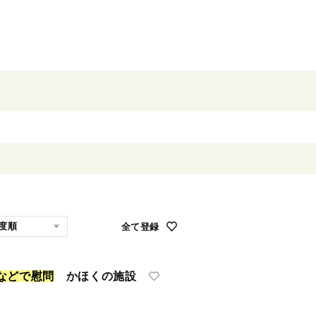
全て登録
な
ど
で
慰
問
かほくの施設