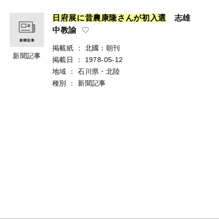
日
府
展
に
昔
農
康
隆
さ
ん
が
初
入
選
志雄
中教諭
掲載紙
：
北國：朝刊
新聞記事
掲載日
：
1978-05-12
地域
：
石川県・北陸
種別
：
新聞記事