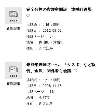
完全分煙の喫煙室開設 津幡町役場
掲載紙
：
北國：朝刊
新聞記事
掲載日
：
2012-08-02
掲載ページ
：
34
地域
：
内灘町・津幡町
種別
：
新聞記事
未成年喫煙防止へ、「タスポ」など報
告、金沢、関係者ら会議
掲載紙
：
北中：朝刊
新聞記事
掲載日
：
2008-11-18
掲載ページ
：
16
地域
：
金沢市
種別
：
新聞記事