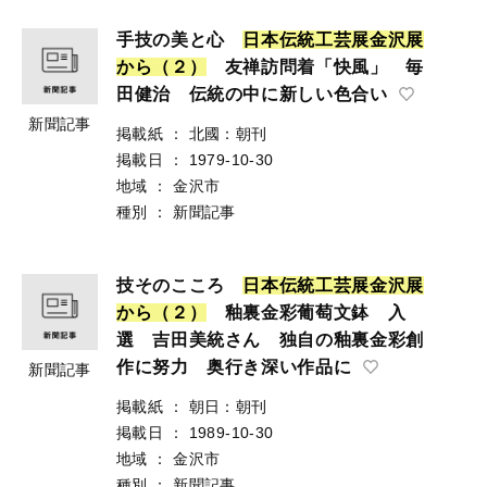
手技の美と心
日
本
伝
統
工
芸
展
金
沢
展
か
ら
（
２
）
友禅訪問着「快風」 毎
田健治 伝統の中に新しい色合い
新聞記事
掲載紙
：
北國：朝刊
掲載日
：
1979-10-30
地域
：
金沢市
種別
：
新聞記事
技そのこころ
日
本
伝
統
工
芸
展
金
沢
展
か
ら
（
２
）
釉裏金彩葡萄文鉢 入
選 吉田美統さん 独自の釉裏金彩創
作に努力 奥行き深い作品に
新聞記事
掲載紙
：
朝日：朝刊
掲載日
：
1989-10-30
地域
：
金沢市
種別
：
新聞記事