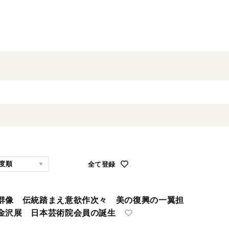
全て登録
群像 伝統踏まえ意欲作次々 美の復興の一翼担
金沢展 日本芸術院会員の誕生