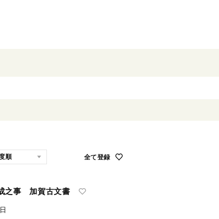
全て登録
成之事 加賀古文書
朔日