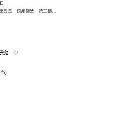
朔日
五章 殖産製造 第三節...
研究
売)