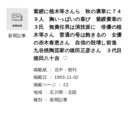
紫綬に植木等さんら 秋の褒章に７４
９人 胸いっぱいの喜び 紫綬褒章の
３氏 無責任男は演技派に 俳優の植
木等さん 普通の母は飽きるの 女優
新聞記事
の赤木春恵さん 自信の殻壊し前進
九谷焼陶芸家の徳田正彦さん ３代目
徳田八十吉
掲載紙
：
北中：朝刊
掲載日
：
1993-11-02
掲載ページ
：
22
地域
：
石川県・北陸
種別
：
新聞記事