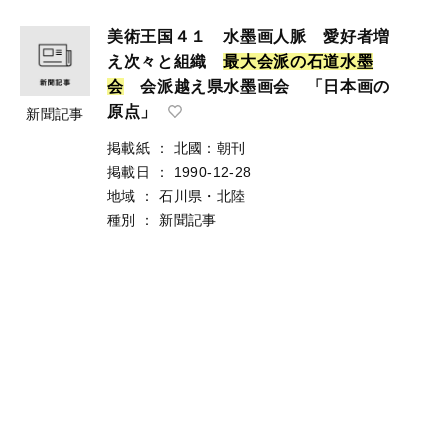
美術王国４１ 水墨画人脈 愛好者増
え次々と組織
最
大
会
派
の
石
道
水
墨
会
会派越え県水墨画会 「日本画の
原点」
新聞記事
掲載紙
：
北國：朝刊
掲載日
：
1990-12-28
地域
：
石川県・北陸
種別
：
新聞記事