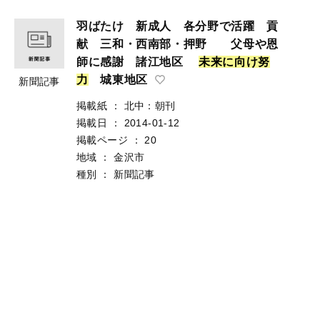
羽ばたけ 新成人 各分野で活躍 貢
献 三和・西南部・押野 父母や恩
師に感謝 諸江地区
未
来
に
向
け
努
力
城東地区
新聞記事
掲載紙
：
北中：朝刊
掲載日
：
2014-01-12
掲載ページ
：
20
地域
：
金沢市
種別
：
新聞記事