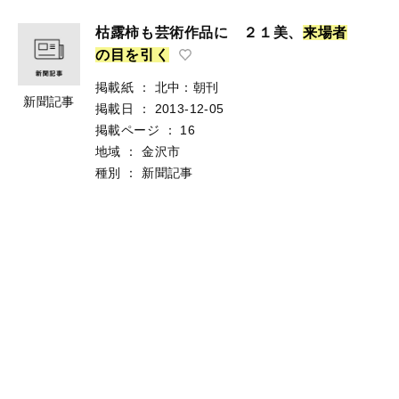
枯露柿も芸術作品に ２１美、
来
場
者
の
目
を
引
く
掲載紙
：
北中：朝刊
新聞記事
掲載日
：
2013-12-05
掲載ページ
：
16
地域
：
金沢市
種別
：
新聞記事