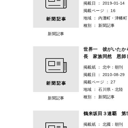
掲載日
：
2019-01-14
掲載ページ
：
16
地域
：
内灘町・津幡町
種別
：
新聞記事
新聞記事
世界一 彼がいたか
長 家族同然 恩師
掲載紙
：
北中：朝刊
掲載日
：
2010-08-29
掲載ページ
：
27
地域
：
石川県・北陸
種別
：
新聞記事
新聞記事
鶴来坂田３連覇 第
掲載紙
：
北國：朝刊