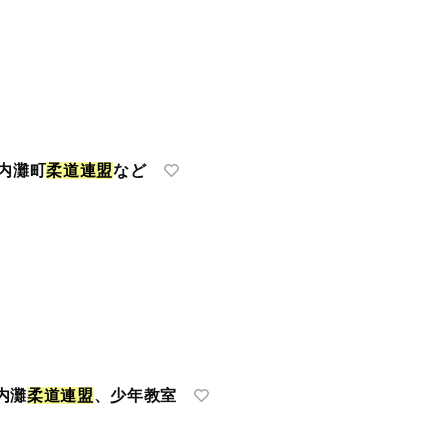
内灘町
柔
道
連
盟
など
内灘
柔
道
連
盟
、少年教室