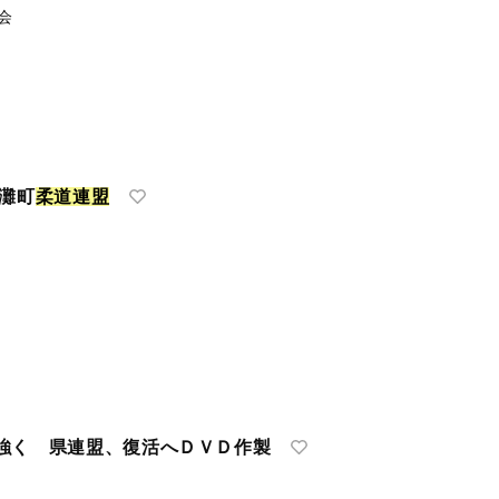
会
内灘町
柔
道
連
盟
強く 県連盟、復活へＤＶＤ作製