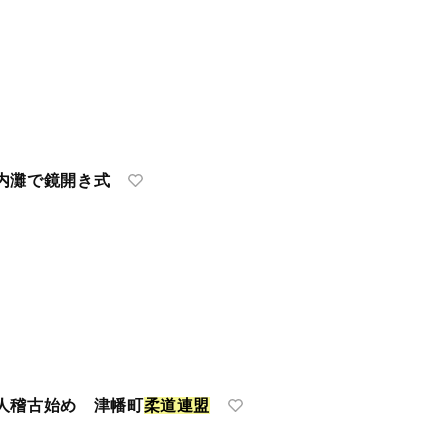
内灘で鏡開き式
人稽古始め 津幡町
柔
道
連
盟