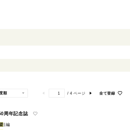
/
4
ページ
全て登録
50周年記念誌
盟
∥編