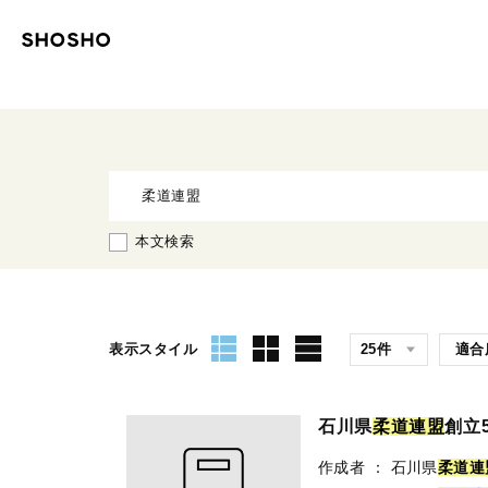
本文検索
表示スタイル
石川県
柔
道
連
盟
創立
作成者
：
石川県
柔
道
連