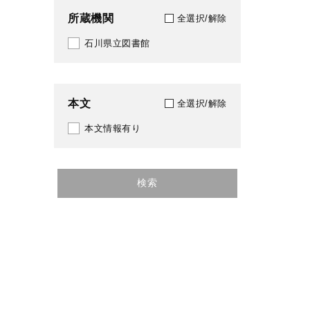
所蔵機関
全選択/解除
石川県立図書館
本文
全選択/解除
本文情報有り
検索