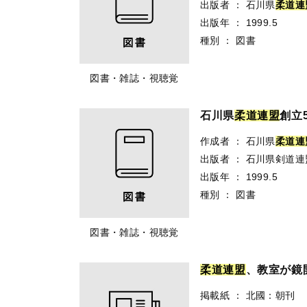
出版者
：
石川県
柔
道
連
出版年
：
1999.5
種別
：
図書
図書・雑誌・視聴覚
石川県
柔
道
連
盟
創立
作成者
：
石川県
柔
道
連
出版者
：
石川県剣道連
出版年
：
1999.5
種別
：
図書
図書・雑誌・視聴覚
柔
道
連
盟
、教室が鏡
掲載紙
：
北國：朝刊