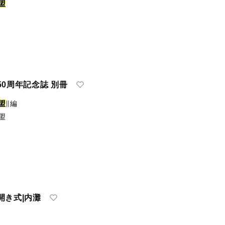
盟
50周年記念誌 別冊
盟
∥編
盟
開き式|内灘