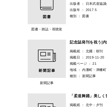
出版者
：
日本武道協議
出版年
：
2017.5
種別
：
図書
図書・雑誌・視聴覚
記念誌発刊を祝う|
掲載紙
：
北國：朝刊
掲載日
：
2019-11-20
掲載ページ
：
21
地域
：
内灘町・津幡町
種別
：
新聞記事
新聞記事
「柔道舞踊」美しく
掲載紙
：
北中：夕刊