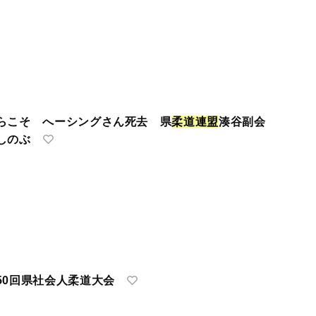
らこそ へーシングさん死去 県
柔
道
連
盟
湊谷副会
しのぶ
50回県社会人柔道大会