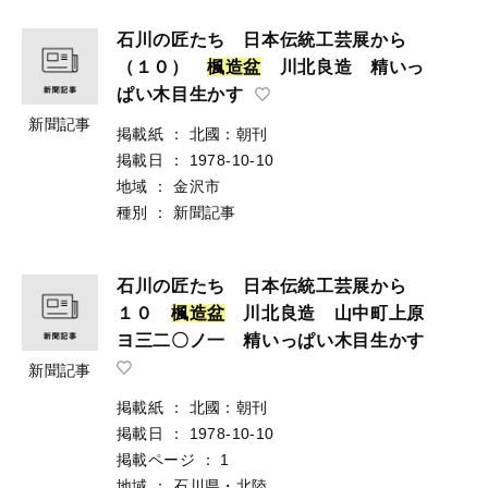
石川の匠たち 日本伝統工芸展から
（１０）
楓
造
盆
川北良造 精いっ
ぱい木目生かす
新聞記事
掲載紙
：
北國：朝刊
掲載日
：
1978-10-10
地域
：
金沢市
種別
：
新聞記事
石川の匠たち 日本伝統工芸展から
１０
楓
造
盆
川北良造 山中町上原
ヨ三二〇ノ一 精いっぱい木目生かす
新聞記事
掲載紙
：
北國：朝刊
掲載日
：
1978-10-10
掲載ページ
：
1
地域
：
石川県・北陸