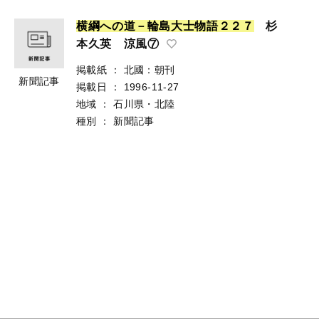
横
綱
へ
の
道
－
輪
島
大
士
物
語
２
２
７
杉
本久英 涼風⑦
掲載紙
：
北國：朝刊
新聞記事
掲載日
：
1996-11-27
地域
：
石川県・北陸
種別
：
新聞記事