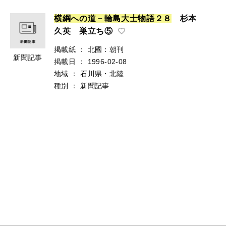
横
綱
へ
の
道
－
輪
島
大
士
物
語
２
８
杉本
久英 巣立ち⑤
掲載紙
：
北國：朝刊
新聞記事
掲載日
：
1996-02-08
地域
：
石川県・北陸
種別
：
新聞記事