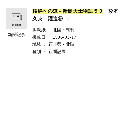
横
綱
へ
の
道
－
輪
島
大
士
物
語
５
３
杉本
久英 躍進⑨
掲載紙
：
北國：朝刊
新聞記事
掲載日
：
1996-03-17
地域
：
石川県・北陸
種別
：
新聞記事