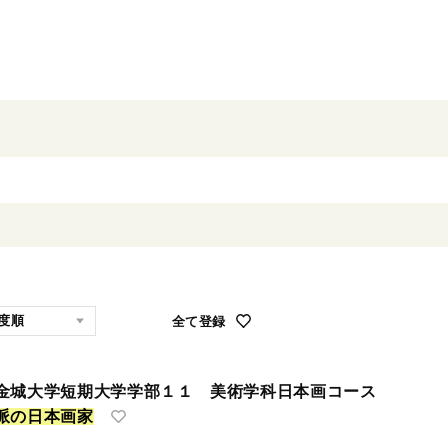
全て登録
金城大学短期大学学部１１ 美術学科日本画コース
派
の
日
本
画
家