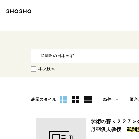
本文検索
表示スタイル
学術の森＜２２７＞
丹羽俊夫教授
武
闘