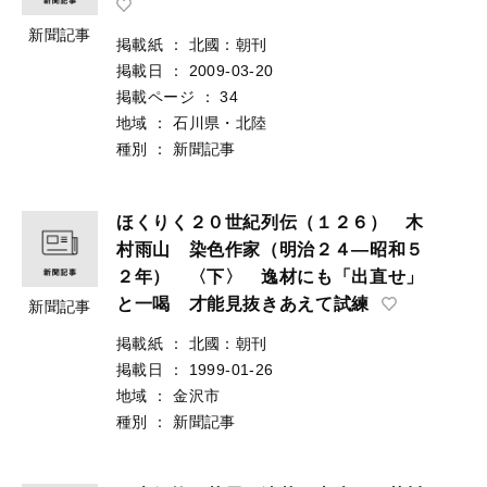
新聞記事
掲載紙
：
北國：朝刊
掲載日
：
2009-03-20
掲載ページ
：
34
地域
：
石川県・北陸
種別
：
新聞記事
ほくりく２０世紀列伝（１２６） 木
村雨山 染色作家（明治２４―昭和５
２年） 〈下〉 逸材にも「出直せ」
と一喝 才能見抜きあえて試練
新聞記事
掲載紙
：
北國：朝刊
掲載日
：
1999-01-26
地域
：
金沢市
種別
：
新聞記事