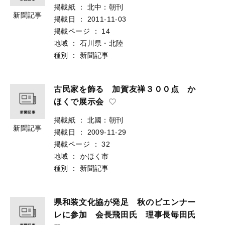
掲載紙
：
北中：朝刊
新聞記事
掲載日
：
2011-11-03
掲載ページ
：
14
地域
：
石川県・北陸
種別
：
新聞記事
古民家を飾る 加賀友禅３００点 か
ほくで展示会
掲載紙
：
北國：朝刊
新聞記事
掲載日
：
2009-11-29
掲載ページ
：
32
地域
：
かほく市
種別
：
新聞記事
県和装文化協が発足 秋のビエンナー
レに参加 会長飛田氏 理事長毎田氏