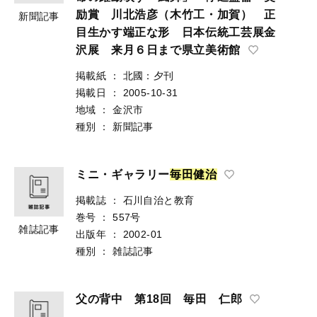
励賞 川北浩彦（木竹工・加賀） 正
新聞記事
目生かす端正な形 日本伝統工芸展金
沢展 来月６日まで県立美術館
掲載紙
：
北國：夕刊
掲載日
：
2005-10-31
地域
：
金沢市
種別
：
新聞記事
ミニ・ギャラリー
毎
田
健
治
掲載誌
：
石川自治と教育
巻号
：
557号
雑誌記事
出版年
：
2002-01
種別
：
雑誌記事
父の背中 第18回 毎田 仁郎