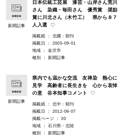
日本伝統工芸展 漆芸・山岸さん荒川
さん 染織・毎田さん 優秀賞 奨励
賞に川北さん（木竹工） 県から８７
人入選
新聞記事
掲載紙
：
北國：朝刊
掲載日
：
2005-09-01
地域
：
金沢市
種別
：
新聞記事
県内でも温かな交流 友禅染 熱心に
見学 高齢者に長生きを 心から哀悼
の意 谷本知事コメント
新聞記事
掲載紙
：
北中：朝刊
掲載日
：
2012-06-07
掲載ページ
：
30
地域
：
石川県・北陸
種別
：
新聞記事