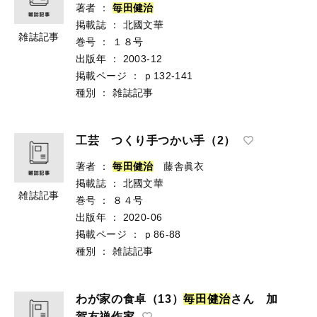
著者
：
毎
田
健
治
掲載誌
：
北國文華
雑誌記事
巻号
：
１８号
出版年
：
2003-12
掲載ページ
：
ｐ132-141
種別
：
雑誌記事
工芸 つくり手つかい手（2）
著者
：
毎
田
健
治
藤舎眞衣
掲載誌
：
北國文華
雑誌記事
巻号
：
８４号
出版年
：
2020-06
掲載ページ
：
ｐ86-88
種別
：
雑誌記事
わが家の食卓（13）
毎
田
健
治
さん 加
賀友禅作家