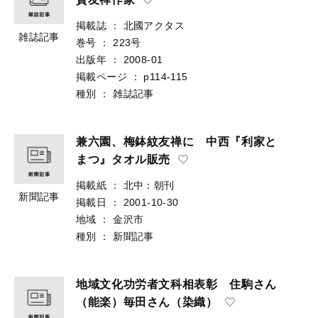
掲載誌
：
北國アクタス
雑誌記事
巻号
：
223号
出版年
：
2008-01
掲載ページ
：
p114-115
種別
：
雑誌記事
兼六園、梅鉢紋友禅に 中西『利家と
まつ』タオル販売
掲載紙
：
北中：朝刊
新聞記事
掲載日
：
2001-10-30
地域
：
金沢市
種別
：
新聞記事
地域文化功労者文科相表彰 住駒さん
（能楽）毎田さん（染織）