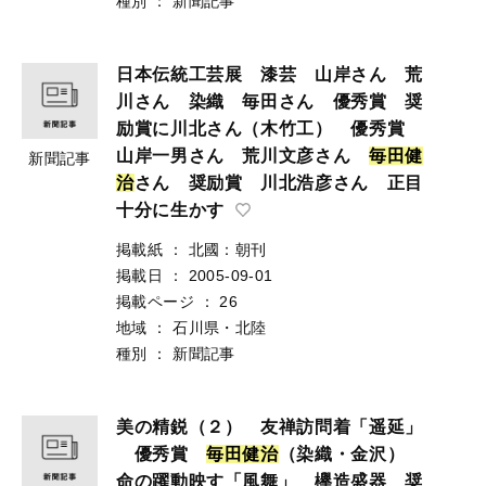
種別
：
新聞記事
日本伝統工芸展 漆芸 山岸さん 荒
川さん 染織 毎田さん 優秀賞 奨
励賞に川北さん（木竹工） 優秀賞
山岸一男さん 荒川文彦さん
毎
田
健
新聞記事
治
さん 奨励賞 川北浩彦さん 正目
十分に生かす
掲載紙
：
北國：朝刊
掲載日
：
2005-09-01
掲載ページ
：
26
地域
：
石川県・北陸
種別
：
新聞記事
美の精鋭（２） 友禅訪問着「遥延」
優秀賞
毎
田
健
治
（染織・金沢）
命の躍動映す「風舞」 欅造盛器 奨