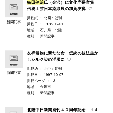
毎
田
健
治
氏（金沢）に文化庁長官賞
伝統工芸日本染織展の加賀友禅
掲載紙
：
北國：朝刊
新聞記事
掲載日
：
1978-06-01
地域
：
石川県・北陸
種別
：
新聞記事
友禅着物に新たな命 伝統の技法生か
しシルク染め洋服に
掲載紙
：
北中：朝刊
新聞記事
掲載日
：
1997-10-07
掲載ページ
：
13
地域
：
金沢市
種別
：
新聞記事
北陸中日新聞発刊４０周年記念 １４