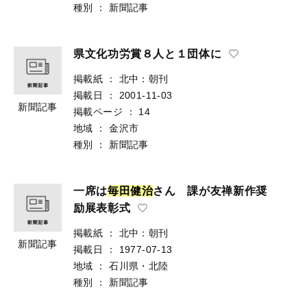
種別
：
新聞記事
県文化功労賞８人と１団体に
掲載紙
：
北中：朝刊
掲載日
：
2001-11-03
新聞記事
掲載ページ
：
14
地域
：
金沢市
種別
：
新聞記事
一席は
毎
田
健
治
さん 課が友禅新作奨
励展表彰式
掲載紙
：
北中：朝刊
新聞記事
掲載日
：
1977-07-13
地域
：
石川県・北陸
種別
：
新聞記事