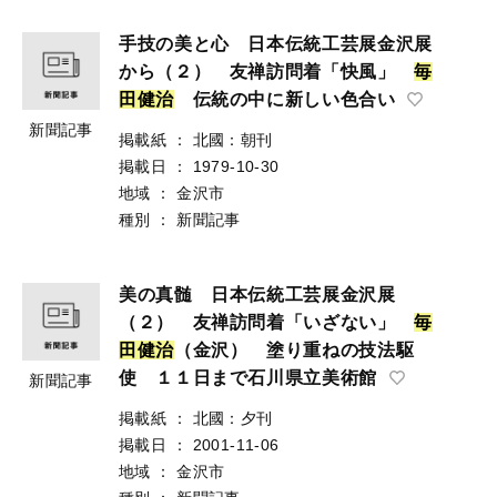
手技の美と心 日本伝統工芸展金沢展
から（２） 友禅訪問着「快風」
毎
田
健
治
伝統の中に新しい色合い
新聞記事
掲載紙
：
北國：朝刊
掲載日
：
1979-10-30
地域
：
金沢市
種別
：
新聞記事
美の真髄 日本伝統工芸展金沢展
（２） 友禅訪問着「いざない」
毎
田
健
治
（金沢） 塗り重ねの技法駆
使 １１日まで石川県立美術館
新聞記事
掲載紙
：
北國：夕刊
掲載日
：
2001-11-06
地域
：
金沢市