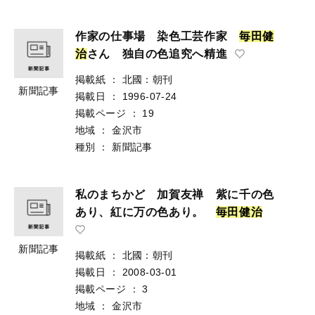
作家の仕事場 染色工芸作家
毎
田
健
治
さん 独自の色追究へ精進
掲載紙
：
北國：朝刊
新聞記事
掲載日
：
1996-07-24
掲載ページ
：
19
地域
：
金沢市
種別
：
新聞記事
私のまちかど 加賀友禅 紫に千の色
あり、紅に万の色あり。
毎
田
健
治
新聞記事
掲載紙
：
北國：朝刊
掲載日
：
2008-03-01
掲載ページ
：
3
地域
：
金沢市