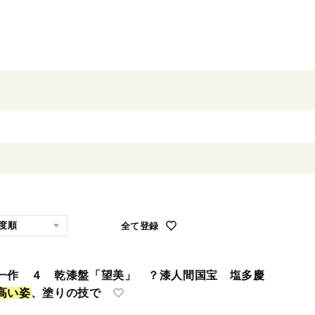
全て登録
一作 ４ 乾漆盤「望美」 ？漆人間国宝 塩多慶
高
い
姿
、塗りの技で