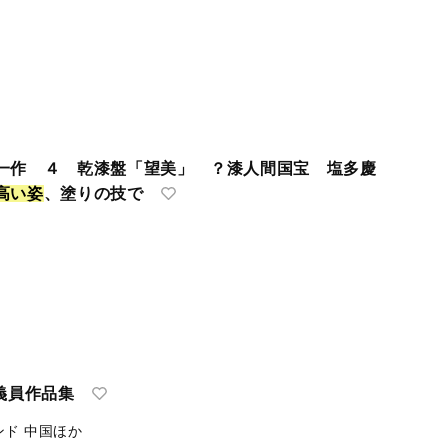
一作 ４ 乾漆盤「望美」 ？漆人間国宝 塩多慶
高
い
姿
、塗りの技で
義員作品集
ンド 中国ほか