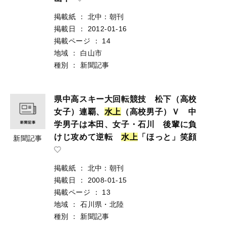
掲載紙
：
北中：朝刊
掲載日
：
2012-01-16
掲載ページ
：
14
地域
：
白山市
種別
：
新聞記事
県中高スキー大回転競技 松下（高校
女子）連覇、
水
上
（高校男子）Ｖ 中
学男子は本田、女子・石川 後輩に負
けじ攻めて逆転
水
上
「ほっと」笑顔
新聞記事
掲載紙
：
北中：朝刊
掲載日
：
2008-01-15
掲載ページ
：
13
地域
：
石川県・北陸
種別
：
新聞記事