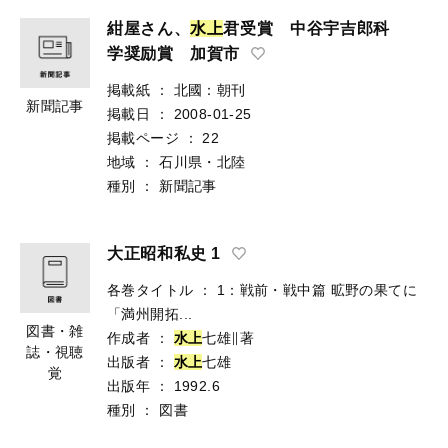
紺屋さん、
水
上
君受賞 中谷宇吉郎科
学奨励賞 加賀市
掲載紙
：
北國：朝刊
新聞記事
掲載日
：
2008-01-25
掲載ページ
：
22
地域
：
石川県・北陸
種別
：
新聞記事
大正昭和私史 1
各巻タイトル
：
1：戦前・戦中篇 昿野の果てに
「満州開拓...
図書・雑
作成者
：
水
上
七雄∥著
誌・視聴
出版者
：
水
上
七雄
覚
出版年
：
1992.6
種別
：
図書