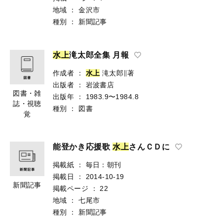
地域
：
金沢市
種別
：
新聞記事
水
上
滝太郎全集 月報
作成者
：
水
上
滝太郎∥著
出版者
：
岩波書店
図書・雑
出版年
：
1983.9〜1984.8
誌・視聴
種別
：
図書
覚
能登かき応援歌
水
上
さんＣＤに
掲載紙
：
毎日：朝刊
掲載日
：
2014-10-19
新聞記事
掲載ページ
：
22
地域
：
七尾市
種別
：
新聞記事