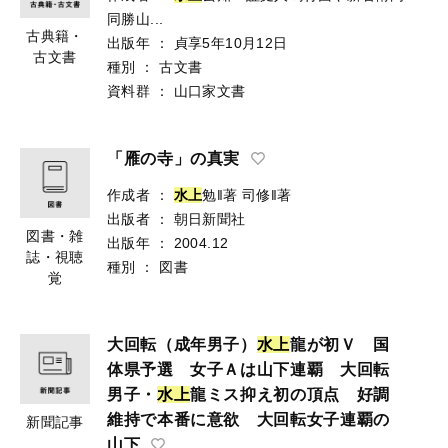
同勝山...
古典籍・
出版年
：
貞享5年10月12日
古文書
種別
：
古文書
資料群
：
山口家文書
「雁の寺」の真実
作成者
：
水
上
勉‖著
司修‖著
出版者
：
朝日新聞社
図書・雑
出版年
：
2004.12
誌・視聴
種別
：
図書
覚
大回転（成年男子）
水
上
龍が初Ｖ 国
体県予選 女子Ａは山下連覇 大回転
男子・
水
上
龍ミス抑え初の頂点 好調
維持で本番に意欲 大回転女子連覇の
新聞記事
山下