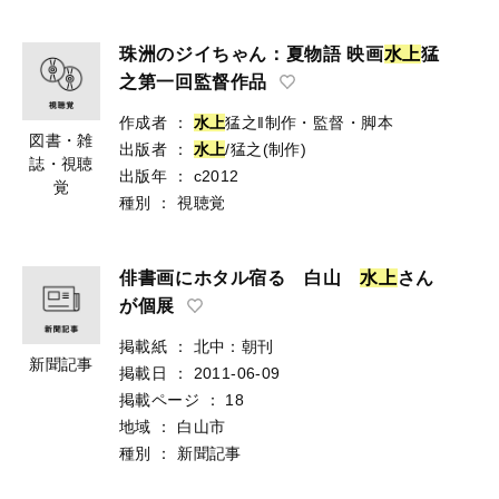
珠洲のジイちゃん：夏物語 映画
水
上
猛
之第一回監督作品
作成者
：
水
上
猛之‖制作・監督・脚本
図書・雑
出版者
：
水
上
/猛之(制作)
誌・視聴
出版年
：
c2012
覚
種別
：
視聴覚
俳書画にホタル宿る 白山
水
上
さん
が個展
掲載紙
：
北中：朝刊
新聞記事
掲載日
：
2011-06-09
掲載ページ
：
18
地域
：
白山市
種別
：
新聞記事