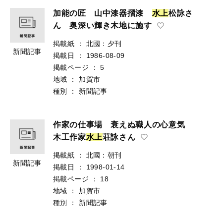
加能の匠 山中漆器摺漆
水
上
松詠さ
ん 奥深い輝き木地に施す
掲載紙
：
北國：夕刊
新聞記事
掲載日
：
1986-08-09
掲載ページ
：
5
地域
：
加賀市
種別
：
新聞記事
作家の仕事場 衰えぬ職人の心意気
木工作家
水
上
荘詠さん
掲載紙
：
北國：朝刊
新聞記事
掲載日
：
1998-01-14
掲載ページ
：
18
地域
：
加賀市
種別
：
新聞記事