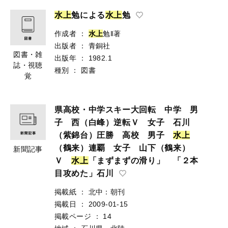
水
上
勉による
水
上
勉
作成者
：
水
上
勉‖著
出版者
：
青銅社
図書・雑
出版年
：
1982.1
誌・視聴
種別
：
図書
覚
県高校・中学スキー大回転 中学 男
子 西（白峰）逆転Ｖ 女子 石川
（紫錦台）圧勝 高校 男子
水
上
（鶴来）連覇 女子 山下（鶴来）
新聞記事
Ｖ
水
上
「まずまずの滑り」 「２本
目攻めた」石川
掲載紙
：
北中：朝刊
掲載日
：
2009-01-15
掲載ページ
：
14