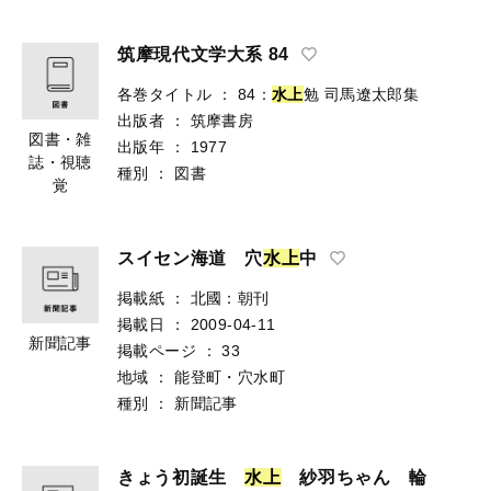
筑摩現代文学大系 84
各巻タイトル
：
84：
水
上
勉 司馬遼太郎集
出版者
：
筑摩書房
図書・雑
出版年
：
1977
誌・視聴
種別
：
図書
覚
スイセン海道 穴
水
上
中
掲載紙
：
北國：朝刊
掲載日
：
2009-04-11
新聞記事
掲載ページ
：
33
地域
：
能登町・穴水町
種別
：
新聞記事
きょう初誕生
水
上
紗羽ちゃん 輪