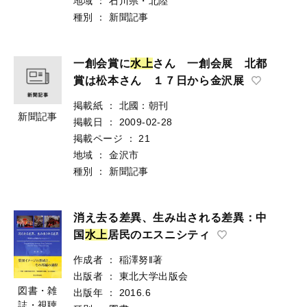
地域
：
石川県・北陸
種別
：
新聞記事
一創会賞に
水
上
さん 一創会展 北都
賞は松本さん １７日から金沢展
掲載紙
：
北國：朝刊
新聞記事
掲載日
：
2009-02-28
掲載ページ
：
21
地域
：
金沢市
種別
：
新聞記事
消え去る差異、生み出される差異：中
国
水
上
居民のエスニシティ
作成者
：
稲澤努‖著
出版者
：
東北大学出版会
図書・雑
出版年
：
2016.6
誌・視聴