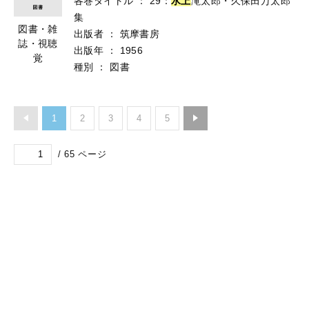
各巻タイトル
：
29：
水
上
滝太郎・久保田万太郎
集
図書・雑
出版者
：
筑摩書房
誌・視聴
出版年
：
1956
覚
種別
：
図書
1
2
3
4
5
/
65
ページ