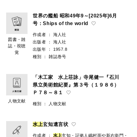
世界の艦船 昭和49年9～[2025年]6月
号：Ships of the world
作成者
：
海人社
図書・雑
出版者
：
海人社
誌・視聴
出版年
：
1957.8
覚
種別
：
雑誌巻号
「木工家 水上荘詠」寺尾健一『石川
県立美術館紀要』第３号（１９８６）
Ｐ７８～８１
人物文献
種別
：
人物文献
水
上
玄知遺言状
作成者
：
水上
玄知・証拠人嶋村面や新右衛門・