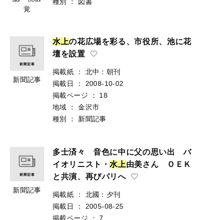
種別
：
図書
覚
水
上
の花広場を彩る、市役所、池に花
壇を設置
掲載紙
：
北中：朝刊
新聞記事
掲載日
：
2008-10-02
掲載ページ
：
18
地域
：
金沢市
種別
：
新聞記事
多士済々 音色に中に父の思い出 バ
イオリニスト・
水
上
由美さん ＯＥＫ
と共演、再びパリへ
新聞記事
掲載紙
：
北國：夕刊
掲載日
：
2005-08-25
掲載ページ
：
7