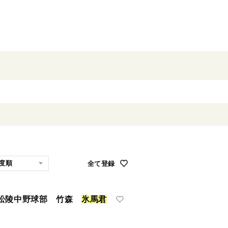
全て登録
市松陵中野球部 竹森
氷
馬
君