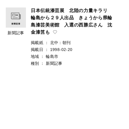
日本伝統漆芸展 北陸の力量キラリ
輪島から２９人出品 きょうから県輪
島漆芸美術館 入選の西勝広さん 沈
金漆筥も
新聞記事
掲載紙
：
北中：朝刊
掲載日
：
1998-02-20
地域
：
輪島市
種別
：
新聞記事