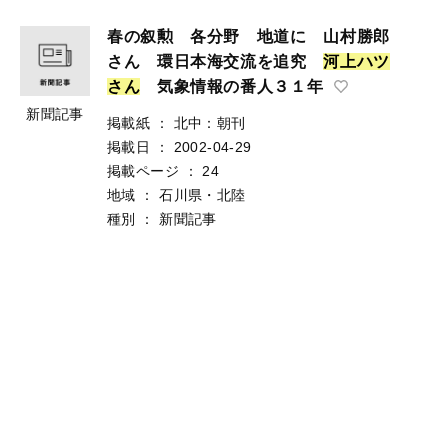
春の叙勲 各分野 地道に 山村勝郎
さん 環日本海交流を追究
河
上
ハ
ツ
さ
ん
気象情報の番人３１年
新聞記事
掲載紙
：
北中：朝刊
掲載日
：
2002-04-29
掲載ページ
：
24
地域
：
石川県・北陸
種別
：
新聞記事