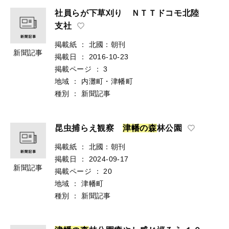
社員らが下草刈り ＮＴＴドコモ北陸
支社
掲載紙
：
北國：朝刊
新聞記事
掲載日
：
2016-10-23
掲載ページ
：
3
地域
：
内灘町・津幡町
種別
：
新聞記事
昆虫捕らえ観察
津
幡
の
森
林公園
掲載紙
：
北國：朝刊
掲載日
：
2024-09-17
新聞記事
掲載ページ
：
20
地域
：
津幡町
種別
：
新聞記事