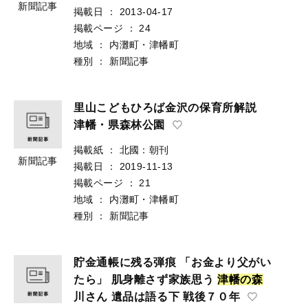
新聞記事
掲載日
：
2013-04-17
掲載ページ
：
24
地域
：
内灘町・津幡町
種別
：
新聞記事
里山こどもひろば金沢の保育所解説
津幡・県森林公園
掲載紙
：
北國：朝刊
新聞記事
掲載日
：
2019-11-13
掲載ページ
：
21
地域
：
内灘町・津幡町
種別
：
新聞記事
貯金通帳に残る弾痕 「お金より父がい
たら」 肌身離さず家族思う
津
幡
の
森
川さん 遺品は語る下 戦後７０年