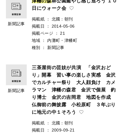
津
幡
の
森
林公園癒やし感じ巡ろう １０
日にウォーク会
掲載紙
：
北國：朝刊
新聞記事
掲載日
：
2014-05-06
掲載ページ
：
21
地域
：
内灘町・津幡町
種別
：
新聞記事
三茶屋街の芸妓が共演 「金沢おど
り」開幕 習い事の楽しさ実感 金沢
でカルチャー祭り 大人顔負け カメ
ラマン 津幡の森君 金沢で個展 釣
新聞記事
り博士 金沢の吉岡君 地図を作成
仏御前の舞披露 小松原町 ３年ぶり
に地元の中１そろう
掲載紙
：
北國：朝刊
掲載日
：
2009-09-21