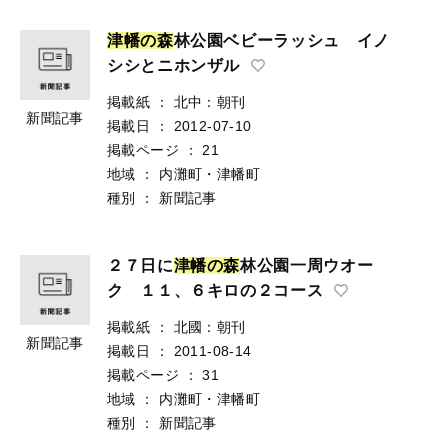
津
幡
の
森
林公園ベビーラッシュ イノ
シシとニホンザル
掲載紙
：
北中：朝刊
新聞記事
掲載日
：
2012-07-10
掲載ページ
：
21
地域
：
内灘町・津幡町
種別
：
新聞記事
２７日に
津
幡
の
森
林公園一周ウオー
ク １１、６キロの２コース
掲載紙
：
北國：朝刊
新聞記事
掲載日
：
2011-08-14
掲載ページ
：
31
地域
：
内灘町・津幡町
種別
：
新聞記事