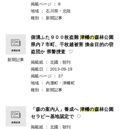
掲載ページ
：
8
地域
：
石川県・北陸
種別
：
新聞記事
側溝ふた９００枚盗難
津
幡
の
森
林公園
県内７市町、千枚越被害 換金目的の窃
盗団か 県警捜査
新聞記事
掲載紙
：
北國：朝刊
掲載日
：
2013-09-19
掲載ページ
：
37
地域
：
内灘町・津幡町
種別
：
新聞記事
「森の案内人」養成へ
津
幡
の
森
林公園
セラピー基地認定で
掲載紙
：
北國：朝刊