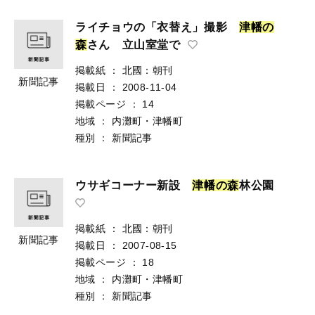
ライチョウの「衣替え」撮影
津
幡
の
森
さん 立山室堂で
掲載紙
：
北國：朝刊
新聞記事
掲載日
：
2008-11-04
掲載ページ
：
14
地域
：
内灘町・津幡町
種別
：
新聞記事
ウサギコーナー新設
津
幡
の
森
林公園
掲載紙
：
北國：朝刊
新聞記事
掲載日
：
2007-08-15
掲載ページ
：
18
地域
：
内灘町・津幡町
種別
：
新聞記事