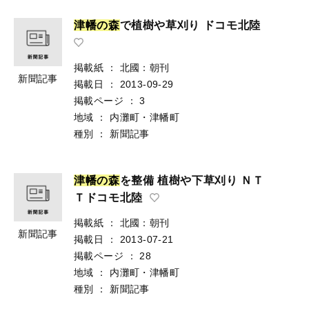
津
幡
の
森
で植樹や草刈り ドコモ北陸
掲載紙
：
北國：朝刊
新聞記事
掲載日
：
2013-09-29
掲載ページ
：
3
地域
：
内灘町・津幡町
種別
：
新聞記事
津
幡
の
森
を整備 植樹や下草刈り ＮＴ
Ｔドコモ北陸
掲載紙
：
北國：朝刊
新聞記事
掲載日
：
2013-07-21
掲載ページ
：
28
地域
：
内灘町・津幡町
種別
：
新聞記事