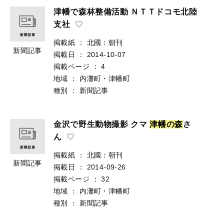
津幡で森林整備活動 ＮＴＴドコモ北陸
支社
掲載紙
：
北國：朝刊
新聞記事
掲載日
：
2014-10-07
掲載ページ
：
4
地域
：
内灘町・津幡町
種別
：
新聞記事
金沢で野生動物撮影 クマ
津
幡
の
森
さ
ん
掲載紙
：
北國：朝刊
新聞記事
掲載日
：
2014-09-26
掲載ページ
：
32
地域
：
内灘町・津幡町
種別
：
新聞記事