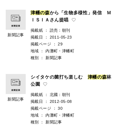
津
幡
の
森
から「生物多様性」発信 Ｍ
ＩＳＩＡさん提唱
掲載紙
：
読売：朝刊
新聞記事
掲載日
：
2011-05-23
掲載ページ
：
29
地域
：
内灘町・津幡町
種別
：
新聞記事
シイタケの菌打ち楽しむ
津
幡
の
森
林
公園
掲載紙
：
北國：朝刊
新聞記事
掲載日
：
2012-05-08
掲載ページ
：
30
地域
：
内灘町・津幡町
種別
：
新聞記事