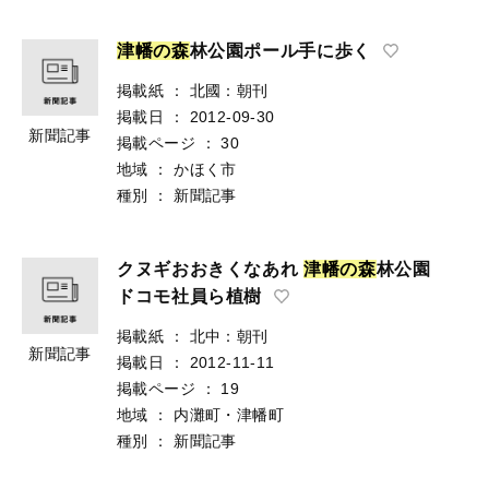
津
幡
の
森
林公園ポール手に歩く
掲載紙
：
北國：朝刊
掲載日
：
2012-09-30
新聞記事
掲載ページ
：
30
地域
：
かほく市
種別
：
新聞記事
クヌギおおきくなあれ
津
幡
の
森
林公園
ドコモ社員ら植樹
掲載紙
：
北中：朝刊
新聞記事
掲載日
：
2012-11-11
掲載ページ
：
19
地域
：
内灘町・津幡町
種別
：
新聞記事