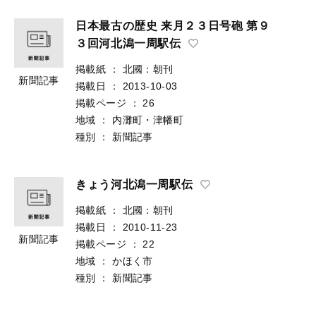
日本最古の歴史 来月２３日号砲 第９
３回河北潟一周駅伝
掲載紙
：
北國：朝刊
新聞記事
掲載日
：
2013-10-03
掲載ページ
：
26
地域
：
内灘町・津幡町
種別
：
新聞記事
きょう河北潟一周駅伝
掲載紙
：
北國：朝刊
掲載日
：
2010-11-23
新聞記事
掲載ページ
：
22
地域
：
かほく市
種別
：
新聞記事